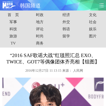
韩国频道
首 页
时政
经济
文化
首页
时政
国际
财经
军事
地方
外交
社会
科技
评论
韩语
娱乐
娱乐
体育
人事
教育
旅游
时尚
留学
图片
时尚
思客
地方
法治
TV
商务
港澳
台湾
华人
汽车
“2016 SAF歌谣大战”红毯照汇总 EXO、
TWICE、GOT7等偶像团体齐亮相【组图】
科技
能源
房产
公司
2016年12月27日 11:13:15
来源：
人民网
图片
视频
彩票
食品
旅游
健康
信息化
数据
金融
公益
军事
无人机