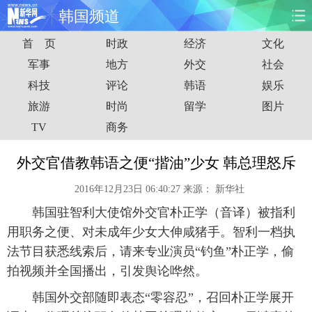
韩国频道
首 页
时政
经济
文化
首页
时政
国际
财经
军事
地方
外交
社会
科技
评论
韩语
娱乐
娱乐
体育
人事
教育
旅游
时尚
留学
图片
时尚
思客
地方
法治
TV
商务
港澳
台湾
华人
汽车
外交官借教韩语之便“揩油”少女 韩总理怒斥
2016年12月23日 06:40:27
来源：
新华社
科技
能源
房产
公司
韩国驻智利大使馆外交官朴正学（音译）被指利
图片
视频
彩票
食品
用职务之便、对未成年少女大伸咸猪手。智利一档执
法节目获悉线索后，请来专业演员“钓鱼”朴正学，偷
旅游
健康
信息化
数据
拍视频并全国播出，引发舆论哗然。
韩国外交部随即表态“零容忍”，召回朴正学展开
金融
公益
军事
无人机