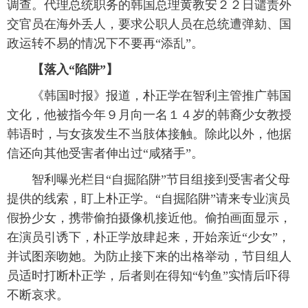
调查。代理总统职务的韩国总理黄教安２２日谴责外
富媒体
摄影
新华广播
交官员在海外丢人，要求公职人员在总统遭弹劾、国
政运转不易的情况下不要再“添乱”。
新华电视中文
新华电视英文
返回PC
【落入“陷阱”】
《韩国时报》报道，朴正学在智利主管推广韩国
文化，他被指今年９月向一名１４岁的韩裔少女教授
韩语时，与女孩发生不当肢体接触。除此以外，他据
信还向其他受害者伸出过“咸猪手”。
智利曝光栏目“自掘陷阱”节目组接到受害者父母
提供的线索，盯上朴正学。“自掘陷阱”请来专业演员
假扮少女，携带偷拍摄像机接近他。偷拍画面显示，
在演员引诱下，朴正学放肆起来，开始亲近“少女”，
并试图亲吻她。为防止接下来的出格举动，节目组人
员适时打断朴正学，后者则在得知“钓鱼”实情后吓得
不断哀求。