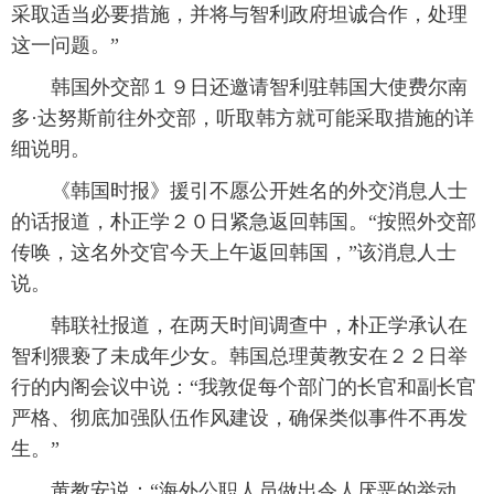
采取适当必要措施，并将与智利政府坦诚合作，处理
这一问题。”
韩国外交部１９日还邀请智利驻韩国大使费尔南
多·达努斯前往外交部，听取韩方就可能采取措施的详
细说明。
《韩国时报》援引不愿公开姓名的外交消息人士
的话报道，朴正学２０日紧急返回韩国。“按照外交部
传唤，这名外交官今天上午返回韩国，”该消息人士
说。
韩联社报道，在两天时间调查中，朴正学承认在
智利猥亵了未成年少女。韩国总理黄教安在２２日举
行的内阁会议中说：“我敦促每个部门的长官和副长官
严格、彻底加强队伍作风建设，确保类似事件不再发
生。”
黄教安说：“海外公职人员做出令人厌恶的举动，