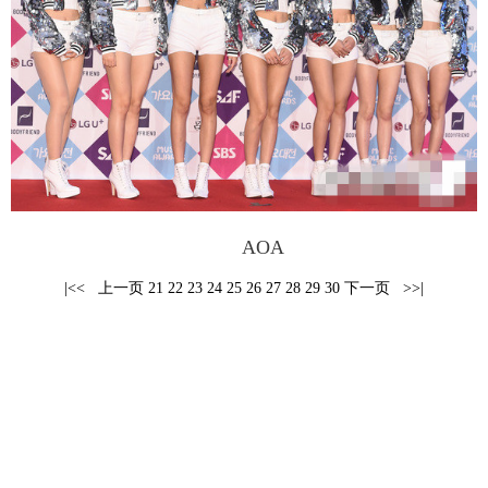
富媒体
摄影
新华广播
新华电视中文
新华电视英文
返回PC
AOA
|<<
上一页
21
22
23
24
25
26
27
28
29
30
下一页
>>|