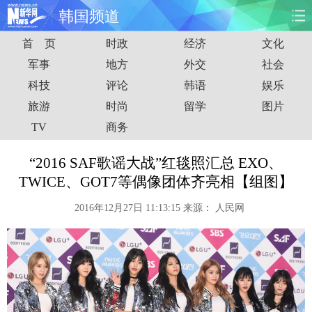
韩国频道
首 页
时政
经济
文化
首页
时政
国际
财经
军事
地方
外交
社会
科技
评论
韩语
娱乐
娱乐
体育
人事
教育
旅游
时尚
留学
图片
时尚
思客
地方
法治
TV
商务
港澳
台湾
华人
汽车
“2016 SAF歌谣大战”红毯照汇总 EXO、
TWICE、GOT7等偶像团体齐亮相【组图】
科技
能源
房产
公司
2016年12月27日 11:13:15
来源：
人民网
图片
视频
彩票
食品
旅游
健康
信息化
数据
金融
公益
军事
无人机