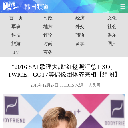
韩国频道
首 页
时政
经济
文化
首页
时政
国际
财经
军事
地方
外交
社会
科技
评论
韩语
娱乐
娱乐
体育
人事
教育
旅游
时尚
留学
图片
时尚
思客
地方
法治
TV
商务
港澳
台湾
华人
汽车
“2016 SAF歌谣大战”红毯照汇总 EXO、
TWICE、GOT7等偶像团体齐亮相【组图】
科技
能源
房产
公司
2016年12月27日 11:13:15
来源：
人民网
图片
视频
彩票
食品
旅游
健康
信息化
数据
金融
公益
军事
无人机