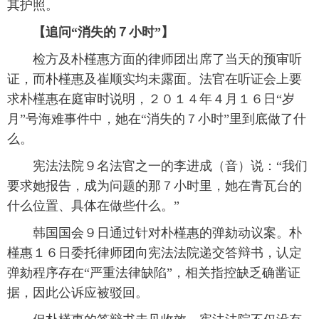
其护照。
富媒体
摄影
新华广播
【追问“消失的７小时”】
检方及朴槿惠方面的律师团出席了当天的预审听
新华电视中文
新华电视英文
返回PC
证，而朴槿惠及崔顺实均未露面。法官在听证会上要
求朴槿惠在庭审时说明，２０１４年４月１６日“岁
月”号海难事件中，她在“消失的７小时”里到底做了什
么。
宪法法院９名法官之一的李进成（音）说：“我们
要求她报告，成为问题的那７小时里，她在青瓦台的
什么位置、具体在做些什么。”
韩国国会９日通过针对朴槿惠的弹劾动议案。朴
槿惠１６日委托律师团向宪法法院递交答辩书，认定
弹劾程序存在“严重法律缺陷”，相关指控缺乏确凿证
据，因此公诉应被驳回。