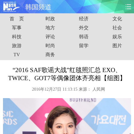
韩国频道
首 页
时政
经济
文化
首页
时政
国际
财经
军事
地方
外交
社会
科技
评论
韩语
娱乐
娱乐
体育
人事
教育
旅游
时尚
留学
图片
时尚
思客
地方
法治
TV
商务
港澳
台湾
华人
汽车
“2016 SAF歌谣大战”红毯照汇总 EXO、
TWICE、GOT7等偶像团体齐亮相【组图】
科技
能源
房产
公司
2016年12月27日 11:13:15
来源：
人民网
图片
视频
彩票
食品
旅游
健康
信息化
数据
金融
公益
军事
无人机