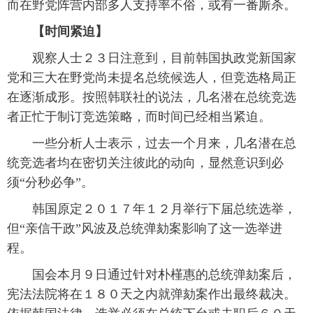
而在野党阵营内部多人支持率不俗，或有一番厮杀。
富媒体
摄影
新华广播
【时间紧迫】
观察人士２３日注意到，目前韩国执政党新国家
新华电视中文
新华电视英文
返回PC
党和三大在野党尚未提名总统候选人，但竞选格局正
在逐渐成形。按照韩联社的说法，几名潜在总统竞选
者正忙于制订竞选策略，而时间已经相当紧迫。
一些分析人士表示，过去一个月来，几名潜在总
统竞选者均在密切关注彼此的动向，显然意识到必
须“分秒必争”。
韩国原定２０１７年１２月举行下届总统选举，
但“亲信干政”风波及总统弹劾案影响了这一选举进
程。
国会本月９日通过针对朴槿惠的总统弹劾案后，
宪法法院将在１８０天之内就弹劾案作出最终裁决。