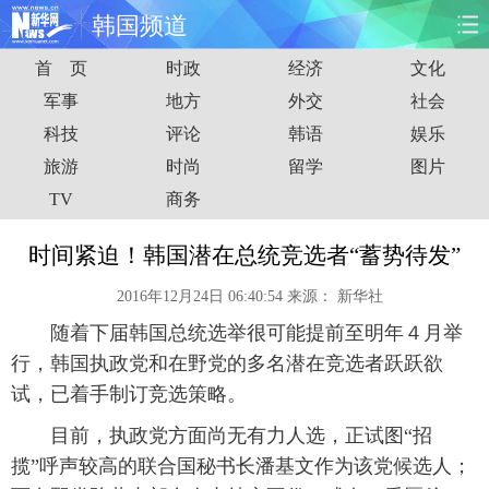
韩国频道
首 页
时政
经济
文化
首页
时政
国际
财经
军事
地方
外交
社会
科技
评论
韩语
娱乐
娱乐
体育
人事
教育
旅游
时尚
留学
图片
时尚
思客
地方
法治
TV
商务
港澳
台湾
华人
汽车
时间紧迫！韩国潜在总统竞选者“蓄势待发”
2016年12月24日 06:40:54
来源：
新华社
科技
能源
房产
公司
随着下届韩国总统选举很可能提前至明年４月举
图片
视频
彩票
食品
行，韩国执政党和在野党的多名潜在竞选者跃跃欲
试，已着手制订竞选策略。
旅游
健康
信息化
数据
目前，执政党方面尚无有力人选，正试图“招
揽”呼声较高的联合国秘书长潘基文作为该党候选人；
金融
公益
军事
无人机