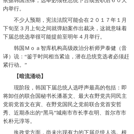
依据韩国法律，选举必须在总统下台或去职后６０天
内举行。
不少人预期，宪法法院可能会在２０１７年１月
下旬至３月上旬之间就弹劾案作出裁决，这就意味着
下届总统选举很可能提前至明年４月举行。
韩国Ｍｏａ智库机构高级政治分析师尹泰健（音
译）说：“鉴于时间相当紧迫，潜在总统竞选者必须赶
紧行动。”
【暗流涌动】
现阶段，韩国下届总统人选呼声最高的包括：即
将卸任的联合国秘书长潘基文、最大在野党共同民主
党前党首文在寅、在野党国民之党前联合党首安哲
秀、近期杀出的“黑马”城南市市长李在明、首尔市市
长朴元淳等。
执政党方面，尚未出现有力的下届总统人选。根