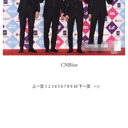
富媒体
摄影
新华广播
新华电视中文
新华电视英文
返回PC
CNBlue
上一页
1
2
3
4
5
6
7
8
9
10
下一页
>>|