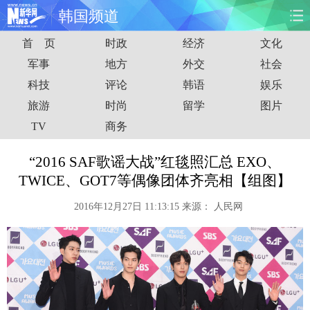
韩国频道
首 页
时政
经济
文化
首页
时政
国际
财经
军事
地方
外交
社会
科技
评论
韩语
娱乐
娱乐
体育
人事
教育
旅游
时尚
留学
图片
时尚
思客
地方
法治
TV
商务
港澳
台湾
华人
汽车
“2016 SAF歌谣大战”红毯照汇总 EXO、
TWICE、GOT7等偶像团体齐亮相【组图】
科技
能源
房产
公司
2016年12月27日 11:13:15
来源：
人民网
图片
视频
彩票
食品
旅游
健康
信息化
数据
金融
公益
军事
无人机