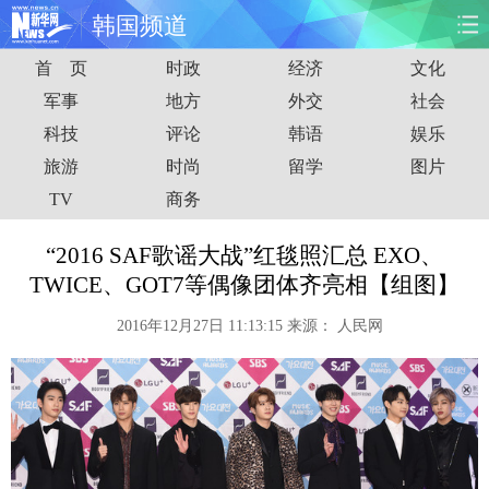
韩国频道
首 页
时政
经济
文化
首页
时政
国际
财经
军事
地方
外交
社会
科技
评论
韩语
娱乐
娱乐
体育
人事
教育
旅游
时尚
留学
图片
时尚
思客
地方
法治
TV
商务
港澳
台湾
华人
汽车
“2016 SAF歌谣大战”红毯照汇总 EXO、
TWICE、GOT7等偶像团体齐亮相【组图】
科技
能源
房产
公司
2016年12月27日 11:13:15
来源：
人民网
图片
视频
彩票
食品
旅游
健康
信息化
数据
金融
公益
军事
无人机