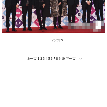
富媒体
摄影
新华广播
新华电视中文
新华电视英文
返回PC
GOT7
上一页
1
2
3
4
5
6
7
8
9
10
下一页
>>|