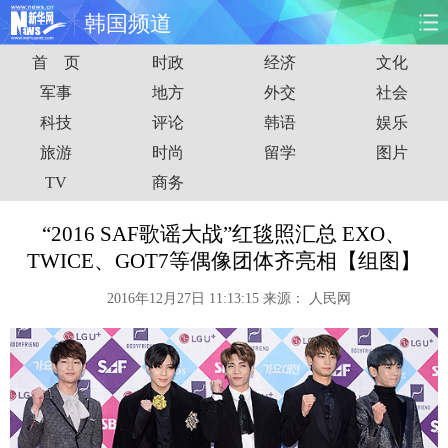
韩国频道
首 页
时政
经济
文化
首页
时政
国际
财经
军事
地方
外交
社会
科技
评论
韩语
娱乐
娱乐
体育
人事
教育
旅游
时尚
留学
图片
时尚
思客
地方
法治
TV
商务
港澳
台湾
华人
汽车
“2016 SAF歌谣大战”红毯照汇总 EXO、
TWICE、GOT7等偶像团体齐亮相【组图】
科技
能源
房产
公司
2016年12月27日 11:13:15
来源：
人民网
图片
视频
彩票
食品
旅游
健康
信息化
数据
金融
公益
军事
无人机