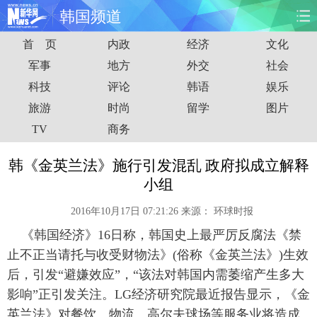
韩国频道
首 页
内政
经济
文化
首页
时政
国际
财经
军事
地方
外交
社会
科技
评论
韩语
娱乐
娱乐
体育
人事
教育
旅游
时尚
留学
图片
时尚
思客
地方
法治
TV
商务
港澳
台湾
华人
汽车
韩《金英兰法》施行引发混乱 政府拟成立解释
小组
科技
能源
房产
公司
2016年10月17日 07:21:26
来源：
环球时报
图片
视频
彩票
食品
《韩国经济》16日称，韩国史上最严厉反腐法《禁
止不正当请托与收受财物法》(俗称《金英兰法》)生效
旅游
健康
信息化
数据
后，引发“避嫌效应”，“该法对韩国内需萎缩产生多大
影响”正引发关注。LG经济研究院最近报告显示，《金
金融
公益
军事
无人机
英兰法》对餐饮、物流、高尔夫球场等服务业将造成