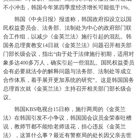
不小冲击，韩国今年第四季度经济增长可能低于1%。
富媒体
摄影
新华广播
韩国《中央日报》报道称，韩国政府拟设立以国
新华电视中文
新华电视英文
返回PC
民权益委员会、法务部、法制处为中心的政府部门联
合工作组，以减少《金英兰法》施行引起的混乱。韩
国务总理黄教安14日就《金英兰法》问题召开相关部
门部长级会议，指出“由于处于法律施行初期，适用对
象多达400多万人，确实引起一些混乱。国民权益委员
会有必要就法令的解释问题与法务部、法制处等成立
合作体系，着手展开更加系统的研究”。这是韩国国务
总理首次就《金英兰法》主持召开相关部门部长级会
议。
韩国KBS电视台15日称，施行两周的《金英兰
法》在韩国引发不小争议，韩国国会议员金荣泰吐槽
说，教师节都不能给老师送花，担心违反《金英兰
法》，这算什么事？最近有警察局的处长因父亲去世