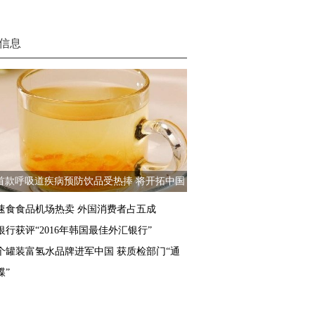
信息
首款呼吸道疾病预防饮品受热捧 将开拓中国
市场
速食食品机场热卖 外国消费者占五成
银行获评“2016年韩国最佳外汇银行”
个罐装富氢水品牌进军中国 获质检部门“通
牒”