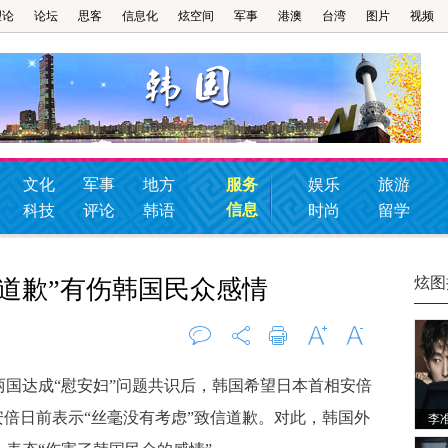
理论
论坛
思客
信息化
炫空间
军事
港澳
台湾
图片
视频
文化
军事
地方
服务
娱乐
旅游
信息
科技
评论
韩语
时尚
留学
炫图
道歉”有伤韩国民众感情
评论
0
打印
字大
字小
两国达成“慰安妇”问题共识后，韩国希望日本首相安倍
安倍日前表示“丝毫没有考虑”致信道歉。对此，韩国外
李