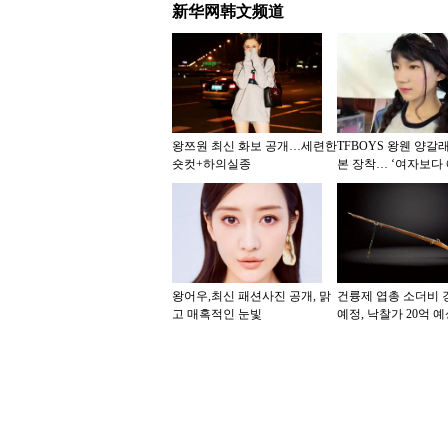
新华网韩文频道
왕쯔원 최신 화보 공개…세련한
TFBOYS 왕웬 양갈
숏컷+하의실종
본 장착… ‘여자보다
미모’
왕어우,최신 패션사진 공개, 맑
건륭제 엽총 소더비 
고 매혹적인 눈빛
예정, 낙찰가 20억 