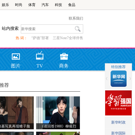
娱乐
时尚
体育
汽车
科技
食品
联系我们
站内搜索
热 词：
“萨德”部署
三星Note7全球停售
图片
TV
商务
推荐
准基写真再现锥子脸
《请回答1988》柳俊烈
现身机场