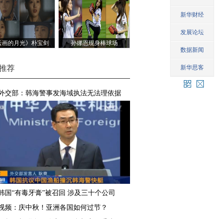
云画的月光》朴宝剑
孙娜恩现身棒球场
金裕贞落泪
推荐
外交部：韩海警事发海域执法无法理依据
韩国“有毒牙膏”被召回 涉及三十个公司
视频：庆中秋！亚洲各国如何过节？