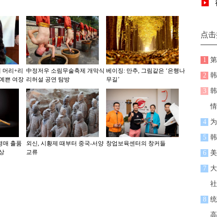
点击
1
第
래 머리+리
中정저우 소림무술축제 개막식
베이징: 만추, 그림같은 ‘은행나
2
韩
 예쁜 여장
리허설 공연 탐방
무길’
3
韩
情
4
为
5
韩
경매 출품
외신, 시황제 때부터 중국-서양
창업보육센터의 창커들
예상
교류
6
美
7
大
社
8
统
高