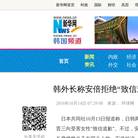
新华网首页
时政
国际
财经
高层
新闻
内政
经济
首页
资讯
外交
社会
韩外长称安倍拒绝“致信
2016年10月14日 07:29:00
来源：
环球网
日本共同社10月13日报道称，日韩
晋三向受害女性“致信道歉”。不过，
分享至手机