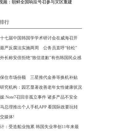
视频：朝鲜全国响应号召参与灾区重建
排行
十七届中国韩国学学术研讨会在威海召开
最严反腐法实施两周 公务员直呼“轻松”
外长称安倍拒绝“致信道歉”有伤韩国民众感
保住市场份额 三星推代金券等换机补贴
研究机构：园艺显著改善老年女性健康状况
媒:Note7召回非孤立事件 诸多产品不安全
马总理推出个人手机APP 看国际政要玩转
交媒体!
计：受造船业拖累 韩国失业率创11年来最