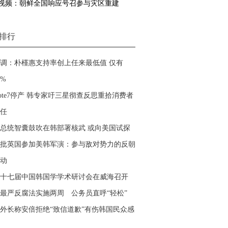
视频：朝鲜全国响应号召参与灾区重建
排行
调：朴槿惠支持率创上任来最低值 仅有
6%
ote7停产 韩专家吁三星彻查反思重拾消费者
任
总统智囊鼓吹在韩部署核武 或向美国试探
批英国参加美韩军演：参与敌对势力的反朝
动
十七届中国韩国学学术研讨会在威海召开
最严反腐法实施两周 公务员直呼“轻松”
外长称安倍拒绝“致信道歉”有伤韩国民众感