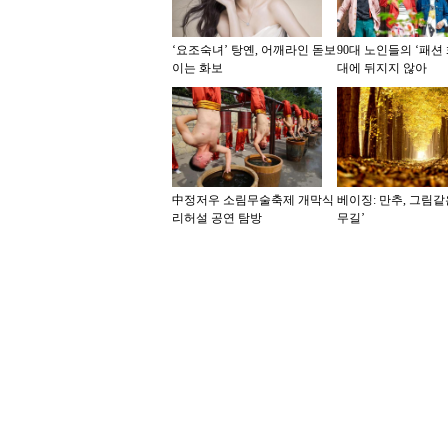
‘요조숙녀’ 탕옌, 어깨라인 돋보
90대 노인들의 ‘패션 화
이는 화보
대에 뒤지지 않아
中정저우 소림무술축제 개막식
베이징: 만추, 그림같
리허설 공연 탐방
무길’