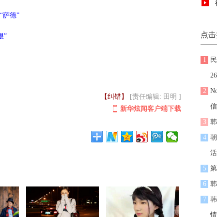
“萨德”
点击
根”
1
民
2
2
N
【纠错】
[责任编辑: 田明 ]
信
新华炫闻客户端下载
3
韩
4
朝
活
5
第
6
韩
7
韩
情