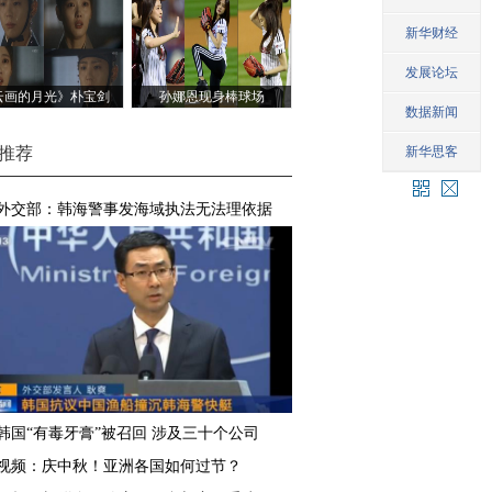
云画的月光》朴宝剑
孙娜恩现身棒球场
金裕贞落泪
推荐
外交部：韩海警事发海域执法无法理依据
韩国“有毒牙膏”被召回 涉及三十个公司
视频：庆中秋！亚洲各国如何过节？