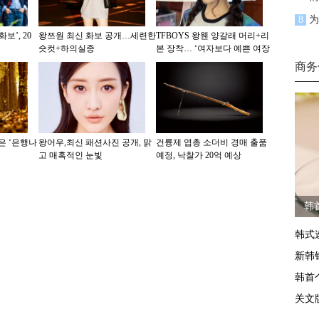
8
为
보’, 20
왕쯔원 최신 화보 공개…세련한
TFBOYS 왕웬 양갈래 머리+리
숏컷+하의실종
본 장착… ‘여자보다 예쁜 여장
미모’
商务
은 ‘은행나
왕어우,최신 패션사진 공개, 맑
건륭제 엽총 소더비 경매 출품
고 매혹적인 눈빛
예정, 낙찰가 20억 예상
韩
韩式
新韩
韩首
关文