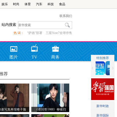
娱乐
时尚
体育
汽车
科技
食品
联系我们
站内搜索
热 词：
“萨德”部署
三星Note7全球停售
图片
TV
商务
推荐
准基写真再现锥子脸
《请回答1988》柳俊烈
现身机场