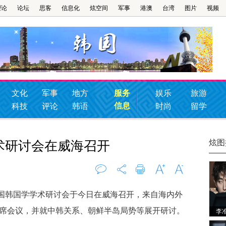
理论
论坛
思客
信息化
炫空间
军事
港澳
台湾
图片
视频
文化
军事
地方
服务
娱乐
旅游
信息
科技
评论
韩语
时尚
留学
炫图
术研讨会在威海召开
评论
0
打印
字大
字小
中国韩国学学术研讨会于今日在威海召开，来自海内外
出席会议，并就中韩关系、朝鲜半岛局势等展开研讨。
李