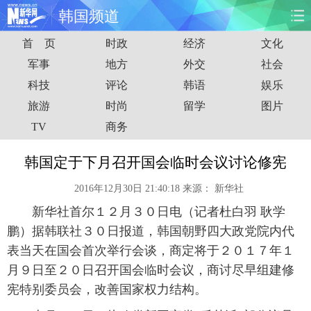
韩国频道
首 页
时政
经济
文化
首页
时政
国际
财经
军事
地方
外交
社会
科技
评论
韩语
娱乐
娱乐
体育
人事
教育
旅游
时尚
留学
图片
时尚
思客
地方
法治
TV
商务
港澳
台湾
华人
汽车
韩国定于下月召开国会临时会议讨论修宪
2016年12月30日 21:40:18
来源：
新华社
科技
能源
房产
公司
新华社首尔１２月３０日电（记者杜白羽 耿学
图片
视频
彩票
食品
鹏）据韩联社３０日报道，韩国朝野四大政党院内代
表当天在国会首次举行会谈，商定将于２０１７年１
旅游
健康
信息化
数据
月９日至２０日召开国会临时会议，商讨尽早组建修
宪特别委员会，改善国家权力结构。
金融
公益
军事
无人机