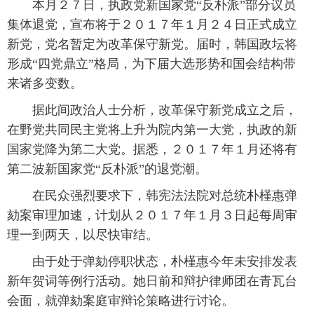
本月２７日，执政党新国家党“反朴派”部分议员
富媒体
摄影
新华广播
集体退党，宣布将于２０１７年１月２４日正式成立
新党，党名暂定为改革保守新党。届时，韩国政坛将
新华电视中文
新华电视英文
返回PC
形成“四党鼎立”格局，为下届大选形势和国会结构带
来诸多变数。
据此间政治人士分析，改革保守新党成立之后，
在野党共同民主党将上升为院内第一大党，执政的新
国家党降为第二大党。据悉，２０１７年１月还将有
第二波新国家党“反朴派”的退党潮。
在民众强烈要求下，韩宪法法院对总统朴槿惠弹
劾案审理加速，计划从２０１７年１月３日起每周审
理一到两天，以尽快审结。
由于处于弹劾停职状态，朴槿惠今年未安排发表
新年贺词等例行活动。她日前和辩护律师团在青瓦台
会面，就弹劾案庭审辩论策略进行讨论。