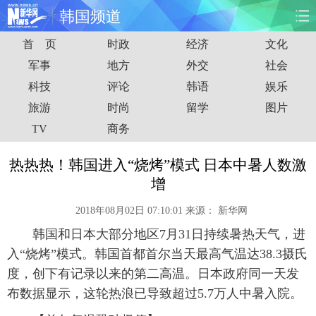
韩国频道
首 页
时政
经济
文化
首页
时政
国际
财经
军事
地方
外交
社会
科技
评论
韩语
娱乐
娱乐
体育
人事
教育
旅游
时尚
留学
图片
时尚
思客
地方
法治
TV
商务
港澳
台湾
华人
汽车
热热热！韩国进入“烧烤”模式 日本中暑人数激
增
科技
能源
房产
公司
2018年08月02日 07:10:01
来源：
新华网
图片
视频
彩票
食品
韩国和日本大部分地区7月31日持续暑热天气，进
入“烧烤”模式。韩国首都首尔当天最高气温达38.3摄氏
旅游
健康
信息化
数据
度，创下有记录以来的第二高温。日本政府同一天发
布数据显示，这轮热浪已导致超过5.7万人中暑入院。
金融
公益
军事
无人机