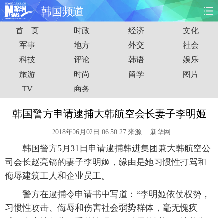
韩国频道
首 页
时政
经济
文化
首页
时政
国际
财经
军事
地方
外交
社会
科技
评论
韩语
娱乐
娱乐
体育
人事
教育
旅游
时尚
留学
图片
时尚
思客
地方
法治
TV
商务
港澳
台湾
华人
汽车
韩国警方申请逮捕大韩航空会长妻子李明姬
2018年06月02日 06:50:27
来源：
新华网
科技
能源
房产
公司
韩国警方5月31日申请逮捕韩进集团兼大韩航空公
图片
视频
彩票
食品
司会长赵亮镐的妻子李明姬，缘由是她习惯性打骂和
侮辱建筑工人和企业员工。
旅游
健康
信息化
数据
警方在逮捕令申请书中写道：“李明姬依仗权势，
习惯性攻击、侮辱和伤害社会弱势群体，毫无愧疚
金融
公益
军事
无人机