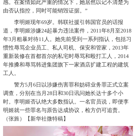
感。在案情如此严重的情况下，她居然以记不清楚为
富媒体
摄影
新华广播
由否认指控，同时可能销毁证据。”
李明姬现年69岁。韩联社援引韩国官员的话报
新华电视中文
新华电视英文
返回PC
道，李明姬涉嫌24起暴力违法案件，2011年8月至2018
年3月粗暴对待11人。她先前受到一系列指认，包括习
惯性辱骂企业员工、私人司机、保安和管家，2013年
重新装修在首都首尔的私宅时辱骂和殴打工人，2014
年推搡和辱骂韩进集团旗下一家酒店扩建工程的建筑
工人。
警方5月6日以涉嫌伤害罪和妨碍业务罪正式立案
调查，分别在当月28日和30日讯问她长达十多个小
时。李明姬否认绝大多数指认。一名官员说，即便李
明姬就一些罪名与原告达成协议，检方仍可追责。
（张旌）【新华社微特稿】