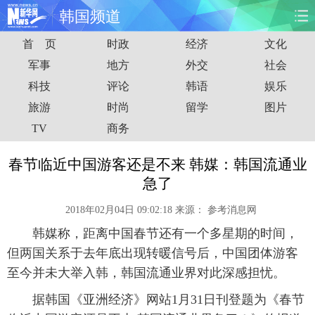
韩国频道
首 页
时政
经济
文化
首页
时政
国际
财经
军事
地方
外交
社会
科技
评论
韩语
娱乐
娱乐
体育
人事
教育
旅游
时尚
留学
图片
时尚
思客
地方
法治
TV
商务
港澳
台湾
华人
汽车
春节临近中国游客还是不来 韩媒：韩国流通业
急了
科技
能源
房产
公司
2018年02月04日 09:02:18
来源：
参考消息网
图片
视频
彩票
食品
韩媒称，距离中国春节还有一个多星期的时间，
但两国关系于去年底出现转暖信号后，中国团体游客
旅游
健康
信息化
数据
至今并未大举入韩，韩国流通业界对此深感担忧。
据韩国《亚洲经济》网站1月31日刊登题为《春节
金融
公益
军事
无人机