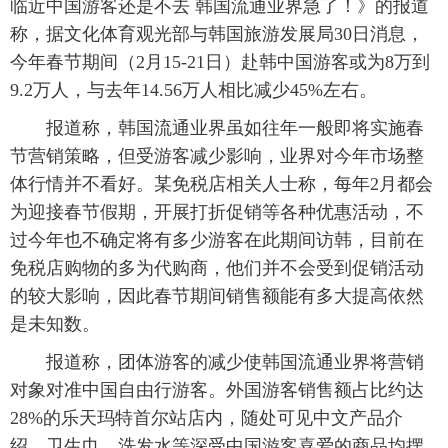
临近中国游客还是不去 韩国流通业界急了！》的报道
称，据文化体育观光部与韩国旅游发展局30日消息，
富媒体
摄影
新华广播
今年春节期间（2月15-21日）赴韩中国游客或为8万到
新华电视中文
新华电视英文
返回PC
9.2万人，与去年14.56万人相比减少45%左右。
报道称，韩国流通业界虽如往年一般即将实施春
节营销策略，但受游客减少影响，业界对今年市场整
体行情并不看好。某免税店相关人士称，每年2月都会
为迎接春节假期，开展打折促销等各种优惠活动，不
过今年也不确定将有多少游客在此期间访韩，目前在
免税店购物的多为代购商，他们并不会受到促销活动
的较大影响，因此春节期间销售额能有多大提高依然
是未知数。
报道称，团体游客的减少使韩国流通业界将营销
对象对准中国自由行游客。外国游客销售额占比约达
28%的乐天玛特首尔站店内，随处可见中文产品介
绍，卫生巾、洗发水等深受中国游客喜爱的商品均摆