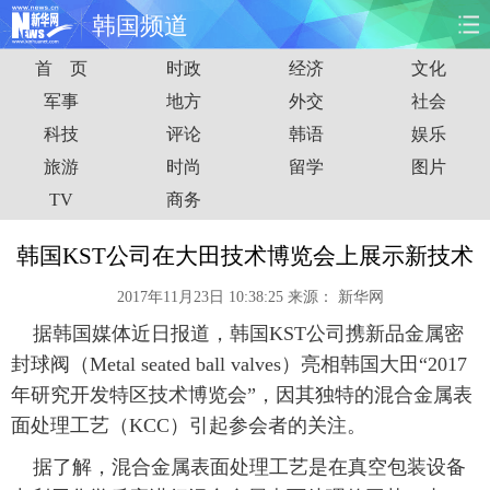
韩国频道
首 页
时政
经济
文化
首页
时政
国际
财经
军事
地方
外交
社会
科技
评论
韩语
娱乐
娱乐
体育
人事
教育
旅游
时尚
留学
图片
时尚
思客
地方
法治
TV
商务
港澳
台湾
华人
汽车
韩国KST公司在大田技术博览会上展示新技术
2017年11月23日 10:38:25
来源：
新华网
科技
能源
房产
公司
据韩国媒体近日报道，韩国KST公司携新品金属密
图片
视频
彩票
食品
封球阀（Metal seated ball valves）亮相韩国大田“2017
年研究开发特区技术博览会”，因其独特的混合金属表
旅游
健康
信息化
数据
面处理工艺（KCC）引起参会者的关注。
据了解，混合金属表面处理工艺是在真空包装设备
金融
公益
军事
无人机