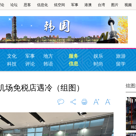
理论
论坛
思客
信息化
炫空间
军事
港澳
台湾
图片
视频
文化
军事
地方
服务
娱乐
旅游
信息
科技
评论
韩语
时尚
留学
炫图
川机场免税店遇冷（组图）
评论
0
打印
字大
字小
韩