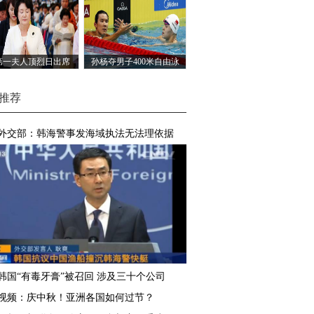
第一夫人顶烈日出席
孙杨夺男子400米自由泳
庙竣工仪式 表情虔诚
冠军 赛后与朴泰桓握手
推荐
外交部：韩海警事发海域执法无法理依据
韩国“有毒牙膏”被召回 涉及三十个公司
视频：庆中秋！亚洲各国如何过节？