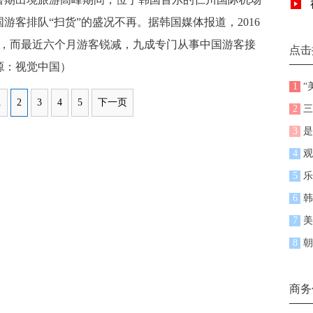
游客排队“扫货”的盛况不再。据韩国媒体报道，2016
次，而最近六个月游客锐减，九成专门从事中国游客接
点击
源：视觉中国）
1
“
1
2
3
4
5
下一页
2
三
3
是
4
观
5
乐
6
韩
7
美
8
朝
商务