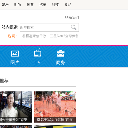
娱乐
时尚
体育
汽车
科技
食品
联系我们
站内搜索
热 词：
朴槿惠亲信干政
三星Note7全球停售
图片
TV
商务
推荐
国公交车安装“慰安
驻韩美军参加韩国“西红
妇”少女像
柿节 场面十分热闹