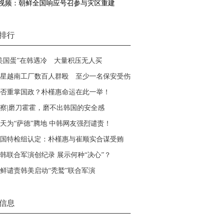
视频：朝鲜全国响应号召参与灾区重建
排行
美国蛋”在韩遇冷 大量积压无人买
星越南工厂数百人群殴 至少一名保安受伤
否重掌国政？朴槿惠命运在此一举！
察|磨刀霍霍，磨不出韩国的安全感
天为“萨德”腾地 中韩网友强烈谴责！
国特检组认定：朴槿惠与崔顺实合谋受贿
韩联合军演创纪录 展示何种“决心”？
鲜谴责韩美启动“秃鹫”联合军演
信息