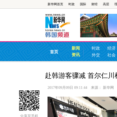
新华网首页
时政
国际
财经
高层
新闻
时政
经济
首页
资讯
外交
社会
赴韩游客骤减 首尔仁
2017年09月09日 09:11:44
来源：
新华网
分享至手机