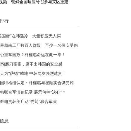
视频：朝鲜全国响应号召参与灾区重建
排行
美国蛋”在韩遇冷 大量积压无人买
星越南工厂数百人群殴 至少一名保安受伤
否重掌国政？朴槿惠命运在此一举！
察|磨刀霍霍，磨不出韩国的安全感
天为“萨德”腾地 中韩网友强烈谴责！
国特检组认定：朴槿惠与崔顺实合谋受贿
韩联合军演创纪录 展示何种“决心”？
鲜谴责韩美启动“秃鹫”联合军演
信息