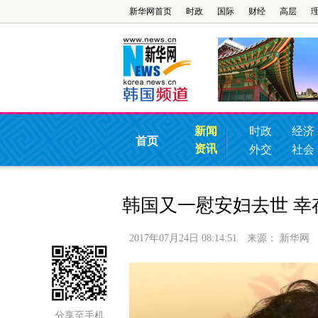
新华网首页
时政
国际
财经
高层
新闻
时政
经济
首页
资讯
外交
社会
韩国又一慰安妇去世 幸
2017年07月24日 08:14:51
来源：
新华网
分享至手机