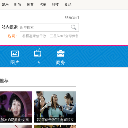
娱乐
时尚
体育
汽车
科技
食品
联系我们
站内搜索
热 词：
朴槿惠亲信干政
三星Note7全球停售
图片
TV
商务
推荐
70岁奶奶教化妆 视
韩“亲信干政”主角崔顺实
频直播成超级网红
之女回到韩国