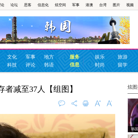
理论
论坛
思客
信息化
炫空间
军事
港澳
台湾
图片
视频
文化
军事
地方
服务
娱乐
旅游
信息
科技
评论
韩语
时尚
留学
炫图
存者减至37人【组图】
评论
0
打印
字大
字小
韩国