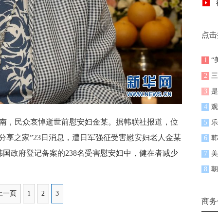
点击
1
“
2
三
3
是
4
观
城南，民众哀悼逝世前慰安妇金某。据韩联社报道，位
5
乐
分享之家”23日消息，遭日军强征受害慰安妇老人金某
6
韩
韩国政府登记备案的238名受害慰安妇中，健在者减少
7
美
8
朝
上一页
1
2
3
商务