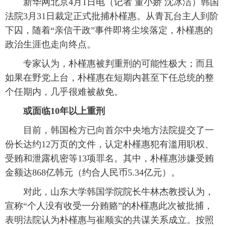
新华网北京4月1日电（记者 董小娇 沈冰洁）韩国
法院3月31日裁定正式批捕朴槿惠。从青瓦台主人到阶
下囚，随着“亲信干政”事件即将尘埃落定，朴槿惠的
政治生涯也走向终点。
专家认为，朴槿惠被判重刑的可能性极大；而且
如果在野党上台，朴槿惠在短期内甚至下任总统的整
个任期内，几乎很难被赦免。
或面临10年以上重刑
目前，韩国检方已向首尔中央地方法院提交了一
份长达约12万页的文件，认定朴槿惠犯有滥用职权、
受贿和泄露机密等13项罪名。其中，朴槿惠涉嫌受贿
金额达868亿韩元（约合人民币5.34亿元）。
对此，山东大学韩国学院院长牛林杰教授认为，
宣称“个人没有收受一分贿赂”的朴槿惠此次被批捕，
表明法院认为朴槿惠与崔顺实的共谋关系成立。按照