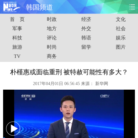
韩国频道
首 页
时政
经济
文化
首页
时政
国际
财经
军事
地方
外交
社会
科技
评论
韩语
娱乐
娱乐
体育
人事
教育
旅游
时尚
留学
图片
时尚
思客
地方
法治
TV
商务
港澳
台湾
华人
汽车
朴槿惠或面临重刑 被特赦可能性有多大？
2017年04月01日 06:56:45
来源：
新华网
科技
能源
房产
公司
图片
视频
彩票
食品
旅游
健康
信息化
数据
金融
公益
军事
无人机