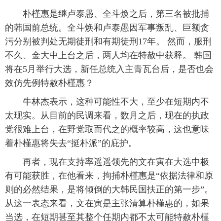
朴槿惠是继卢泰愚、全斗焕之后，第三名被批捕
的韩国前总统。全斗焕和卢泰愚因军事叛乱、巨额贪
污分别被判处无期徒刑和有期徒刑17年。 然而，服刑
不久、金大中上台之后，两人均在特赦中获释。 韩国
将在5月举行大选，新任总统入主青瓦台后，是否也会
效仿先例特赦朴槿惠？
牛林杰表示，这种可能性不大，至少在短期内不
太现实。从目前的民调来看，数月之后，现在的执政
党很难上台，在野党取而代之的概率较高，这也意味
着朴槿惠将失去“挺朴派”的庇护。
再者，现在支持率遥遥领先的文在寅在大选中极
有可能获胜，在他看来，拘捕朴槿惠是“依据法律和原
则的必然结果，是将倾倒的大韩民国扶正的第一步”。
从这一表态来看，文在寅是主张清算朴槿惠的，如果
当选，在短期甚至其整个任期内都不太可能特赦朴槿