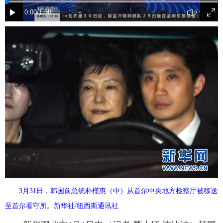
富媒体
摄影
新华广播
新华电视中文
新华电视英文
返回PC
3月31日，韩国前总统朴槿惠（中）从首尔中央地方检察厅被移送
至首尔看守所。新华社/纽西斯通讯社