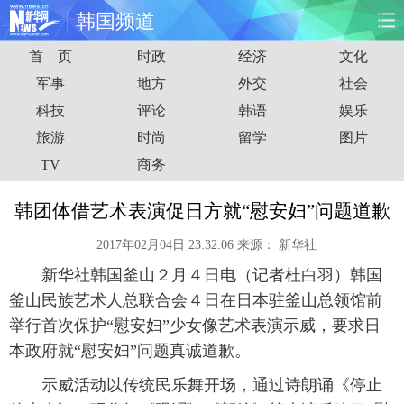
韩国频道
首 页
时政
经济
文化
首页
时政
国际
财经
军事
地方
外交
社会
科技
评论
韩语
娱乐
娱乐
体育
人事
教育
旅游
时尚
留学
图片
时尚
思客
地方
法治
TV
商务
港澳
台湾
华人
汽车
韩团体借艺术表演促日方就“慰安妇”问题道歉
2017年02月04日 23:32:06
来源：
新华社
科技
能源
房产
公司
新华社韩国釜山２月４日电（记者杜白羽）韩国
图片
视频
彩票
食品
釜山民族艺术人总联合会４日在日本驻釜山总领馆前
举行首次保护“慰安妇”少女像艺术表演示威，要求日
旅游
健康
信息化
数据
本政府就“慰安妇”问题真诚道歉。
示威活动以传统民乐舞开场，通过诗朗诵《停止
金融
公益
军事
无人机