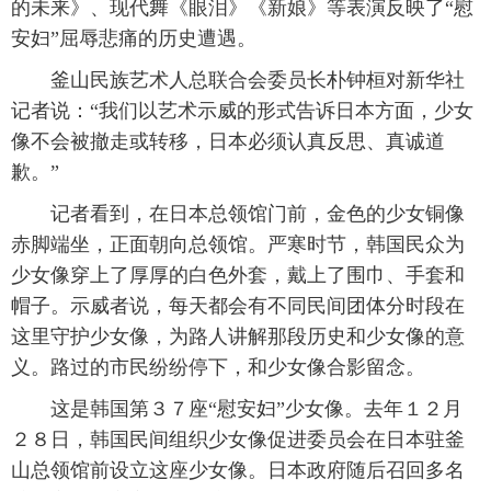
的未来》、现代舞《眼泪》《新娘》等表演反映了“慰
富媒体
摄影
新华广播
安妇”屈辱悲痛的历史遭遇。
釜山民族艺术人总联合会委员长朴钟桓对新华社
新华电视中文
新华电视英文
返回PC
记者说：“我们以艺术示威的形式告诉日本方面，少女
像不会被撤走或转移，日本必须认真反思、真诚道
歉。”
记者看到，在日本总领馆门前，金色的少女铜像
赤脚端坐，正面朝向总领馆。严寒时节，韩国民众为
少女像穿上了厚厚的白色外套，戴上了围巾、手套和
帽子。示威者说，每天都会有不同民间团体分时段在
这里守护少女像，为路人讲解那段历史和少女像的意
义。路过的市民纷纷停下，和少女像合影留念。
这是韩国第３７座“慰安妇”少女像。去年１２月
２８日，韩国民间组织少女像促进委员会在日本驻釜
山总领馆前设立这座少女像。日本政府随后召回多名