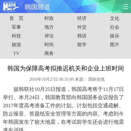
韩国频道
首 页
时政
经济
文化
首页
时政
国际
财经
军事
地方
外交
社会
科技
评论
韩语
娱乐
娱乐
体育
人事
教育
旅游
时尚
留学
图片
时尚
思客
地方
法治
TV
商务
港澳
台湾
华人
汽车
韩国为保障高考拟推迟机关和企业上班时间
2016年10月27日 08:35:09
来源：
国际在线
科技
能源
房产
公司
据韩联社10月25日报道，韩国高考将于11月17日
图片
视频
彩票
食品
举行。本月24日，韩国教育部向韩国国务会议报告了
2017年度高考准备工作的计划。计划包括交通疏解、
旅游
健康
信息化
数据
防止噪音、答题纸安全管理等方面的内容。考虑到今
年韩国发生了较大地震，在考试前学生还会进行地震
金融
公益
军事
无人机
逃生训练。