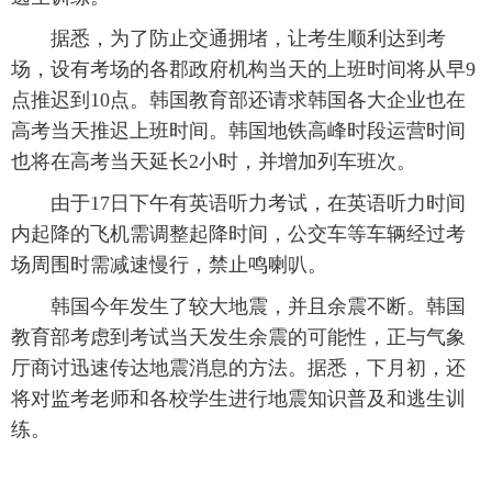
富媒体
摄影
新华广播
据悉，为了防止交通拥堵，让考生顺利达到考
场，设有考场的各郡政府机构当天的上班时间将从早9
新华电视中文
新华电视英文
返回PC
点推迟到10点。韩国教育部还请求韩国各大企业也在
高考当天推迟上班时间。韩国地铁高峰时段运营时间
也将在高考当天延长2小时，并增加列车班次。
由于17日下午有英语听力考试，在英语听力时间
内起降的飞机需调整起降时间，公交车等车辆经过考
场周围时需减速慢行，禁止鸣喇叭。
韩国今年发生了较大地震，并且余震不断。韩国
教育部考虑到考试当天发生余震的可能性，正与气象
厅商讨迅速传达地震消息的方法。据悉，下月初，还
将对监考老师和各校学生进行地震知识普及和逃生训
练。