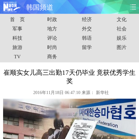
韩国频道
首 页
时政
经济
文化
首页
时政
国际
财经
军事
地方
外交
社会
科技
评论
韩语
娱乐
娱乐
体育
人事
教育
旅游
时尚
留学
图片
时尚
思客
地方
法治
TV
商务
港澳
台湾
华人
汽车
崔顺实女儿高三出勤17天仍毕业 竟获优秀学生
奖
科技
能源
房产
公司
2016年11月18日 06:47:10
来源：
新华社
图片
视频
彩票
食品
旅游
健康
信息化
数据
金融
公益
军事
无人机