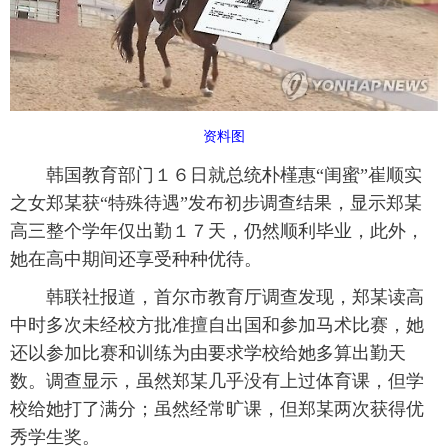
富媒体
摄影
新华广播
新华电视中文
新华电视英文
返回PC
资料图
韩国教育部门１６日就总统朴槿惠“闺蜜”崔顺实
之女郑某获“特殊待遇”发布初步调查结果，显示郑某
高三整个学年仅出勤１７天，仍然顺利毕业，此外，
她在高中期间还享受种种优待。
韩联社报道，首尔市教育厅调查发现，郑某读高
中时多次未经校方批准擅自出国和参加马术比赛，她
还以参加比赛和训练为由要求学校给她多算出勤天
数。调查显示，虽然郑某几乎没有上过体育课，但学
校给她打了满分；虽然经常旷课，但郑某两次获得优
秀学生奖。