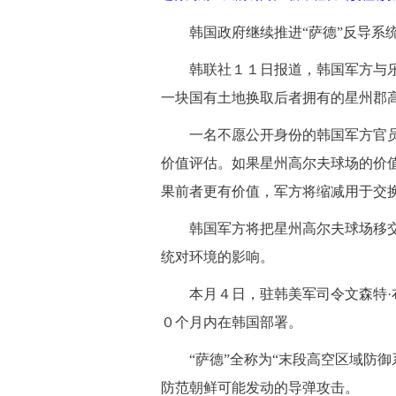
韩国政府继续推进“萨德”反导系统
韩联社１１日报道，韩国军方与乐
一块国有土地换取后者拥有的星州郡高
一名不愿公开身份的韩国军方官员
价值评估。如果星州高尔夫球场的价
果前者更有价值，军方将缩减用于交
韩国军方将把星州高尔夫球场移交给
统对环境的影响。
本月４日，驻韩美军司令文森特·布
０个月内在韩国部署。
“萨德”全称为“末段高空区域防御系
防范朝鲜可能发动的导弹攻击。