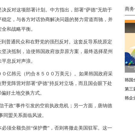
商务
反对这项部署计划。中方指出，部署“萨德”无助于
平稳定，与各方对话协商解决问题的努力背道而驰，并
安全和战略平衡。
到普通民众和在野党的强烈反对。这套反导系统原定
众坚决抵制，迫使韩国政府放弃原方案，最终选择星州
未平息反对声浪。
“
０亿韩元（约合８５００万美元）。如果韩国政府采
韩国
野党阵营对部署“萨德”持反对立场，而且国会眼下处
第三
部偏好土地交换方式。
韩企
干政”事件引发的空前执政危机；另一方面，唐纳德
事同盟关系面临风波。
须全额负担“保护费”，否则将撤走美国驻军。这一