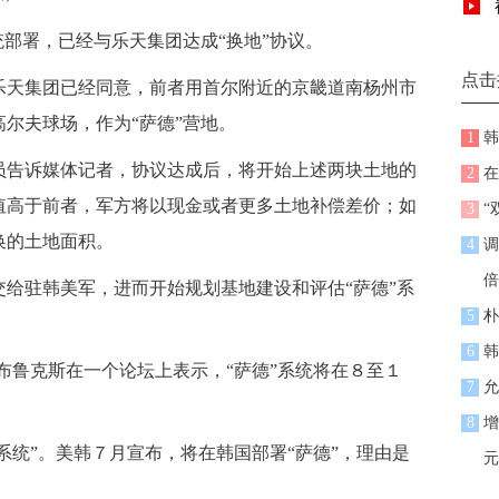
部署，已经与乐天集团达成“换地”协议。
点击
天集团已经同意，前者用首尔附近的京畿道南杨州市
尔夫球场，作为“萨德”营地。
1
韩
告诉媒体记者，协议达成后，将开始上述两块土地的
2
在
值高于前者，军方将以现金或者更多土地补偿差价；如
3
“
换的土地面积。
4
调
倍
驻韩美军，进而开始规划基地建设和评估“萨德”系
5
朴
6
韩
鲁克斯在一个论坛上表示，“萨德”系统将在８至１
7
允
8
增
统”。美韩７月宣布，将在韩国部署“萨德”，理由是
元