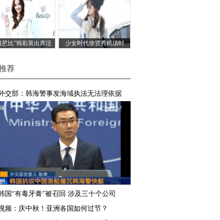
祖芭比”韩彩英出席活
少女时代徐贤秀机场时
动
尚
推荐
外交部：韩海警事发海域执法无法理依据
韩国“有毒牙膏”被召回 涉及三十个公司
视频：庆中秋！亚洲各国如何过节？