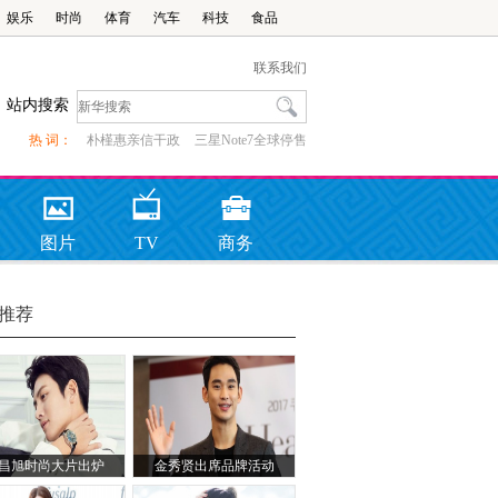
娱乐
时尚
体育
汽车
科技
食品
联系我们
站内搜索
热 词：
朴槿惠亲信干政
三星Note7全球停售
图片
TV
商务
推荐
昌旭时尚大片出炉
金秀贤出席品牌活动