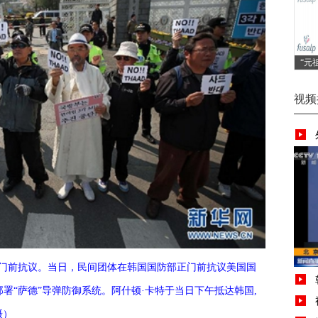
“元
视频
部门前抗议。当日，民间团体在韩国国防部正门前抗议美国国
署“萨德”导弹防御系统。阿什顿·卡特于当日下午抵达韩国,
摄）