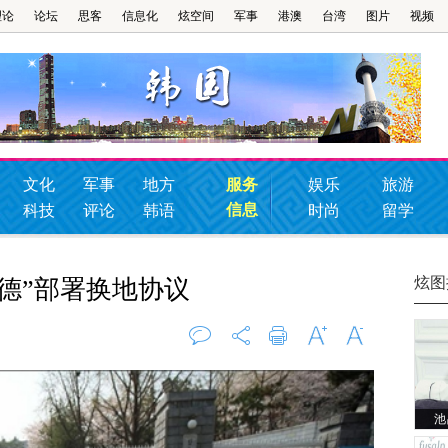
理论
论坛
思客
信息化
炫空间
军事
港澳
台湾
图片
视频
文化
军事
地方
服务
娱乐
旅游
信息
科技
评论
韩语
时尚
留学
炫图
德”部署换地协议
评论
0
打印
字大
字小
池