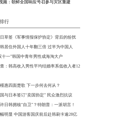
视频：朝鲜全国响应号召参与灾区重建
排行
日草签《军事情报保护协定》背后的纷扰
韩居住外国人十年翻三倍 过半为中国人
双十一”韩国中青年男性成海淘大户
查：韩高收入男性平均结婚率系低收入者12
槿惠四面楚歌 下一步何去何从？
国与日本签订“卖国协定” 民众激烈抗议
许日韩拥核“自卫”？特朗普：一派胡言！
幅明显 中国游客国庆前后赴韩刷卡逾28亿