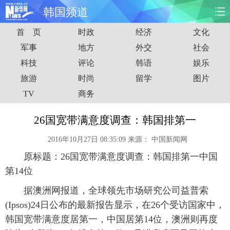
韩国频道
首 页
时政
经济
文化
首页
时政
国际
财经
军事
地方
外交
社会
科技
评论
韩语
娱乐
娱乐
体育
人事
教育
旅游
时尚
留学
图片
时尚
思客
地方
法治
TV
商务
港澳
台湾
华人
汽车
26国宽带满意度调查：韩国排第一
2016年10月27日 08:35:09
来源：
中国新闻网
科技
能源
房产
公司
原标题：26国宽带满意度调查：韩国排第一中国
图片
视频
彩票
食品
第14位
据澳洲网报道，全球领先市场研究公司益普索
旅游
健康
信息化
数据
(Ipsos)24日公布的最新报告显示，在26个受访国家中，
韩国宽带满意度居第一，中国居第14位，澳洲则再度
金融
公益
军事
无人机