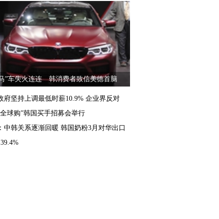
宝马”车失火连连 韩消费者致信美德首脑
政府坚持上调最低时薪10.9% 企业界反对
“全球购”韩国买手招募会举行
：中韩关系逐渐回暖 韩国奶粉3月对华出口
39.4%