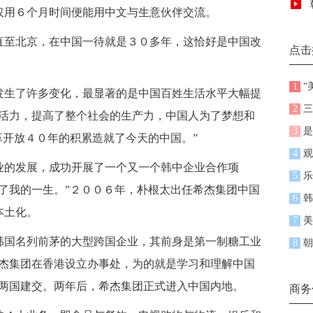
仅用６个月时间便能用中文与生意伙伴交流。
至北京，在中国一待就是３０多年，这恰好是中国改
点击
1
“
生了许多变化，最显著的是中国百姓生活水平大幅提
2
三
新活力，提高了整个社会的生产力，中国人为了梦想和
3
是
革开放４０年的积累造就了今天的中国。”
4
观
的发展，成功开展了一个又一个韩中企业合作项
5
乐
了我的一生。”２００６年，朴根太出任希杰集团中国
6
韩
本土化。
7
美
国名列前茅的大型跨国企业，其前身是第一制糖工业
8
朝
希杰集团在香港设立办事处，为的就是学习和理解中国
韩两国建交。两年后，希杰集团正式进入中国内地。
商务