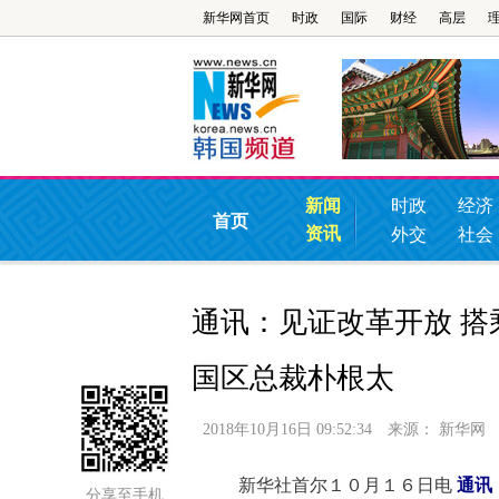
新华网首页
时政
国际
财经
高层
新闻
时政
经济
首页
资讯
外交
社会
通讯：见证改革开放 
国区总裁朴根太
2018年10月16日 09:52:34
来源：
新华网
新华社首尔１０月１６日电
通讯
分享至手机