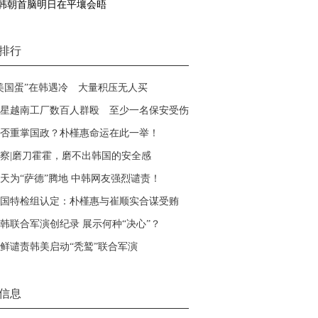
韩朝首脑明日在平壤会晤
排行
美国蛋”在韩遇冷 大量积压无人买
星越南工厂数百人群殴 至少一名保安受伤
否重掌国政？朴槿惠命运在此一举！
察|磨刀霍霍，磨不出韩国的安全感
天为“萨德”腾地 中韩网友强烈谴责！
国特检组认定：朴槿惠与崔顺实合谋受贿
韩联合军演创纪录 展示何种“决心”？
鲜谴责韩美启动“秃鹫”联合军演
信息