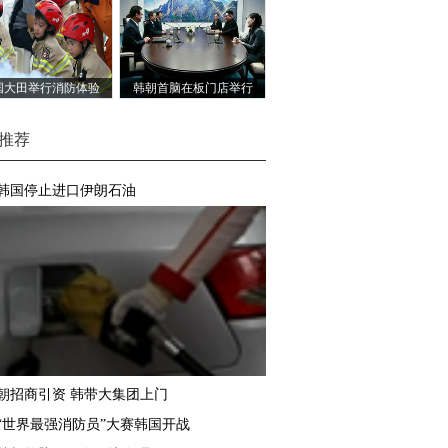
国大田举行消防体验
韩朝首脑在板门店举行
动 萌娃化身消防员有
会晤
模有样
推荐
韩国停止进口伊朗石油
朝招商引资 韩带大集团上门
“世界最强消防员”大赛韩国开战