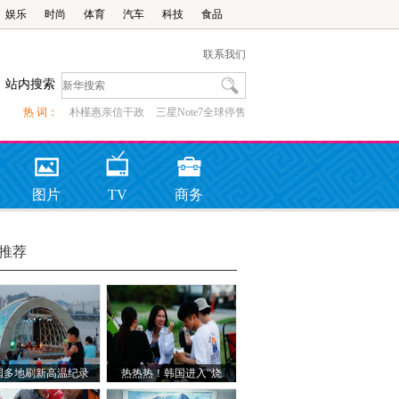
娱乐
时尚
体育
汽车
科技
食品
联系我们
站内搜索
热 词：
朴槿惠亲信干政
三星Note7全球停售
图片
TV
商务
推荐
国多地刷新高温纪录
热热热！韩国进入“烧
烤”模式