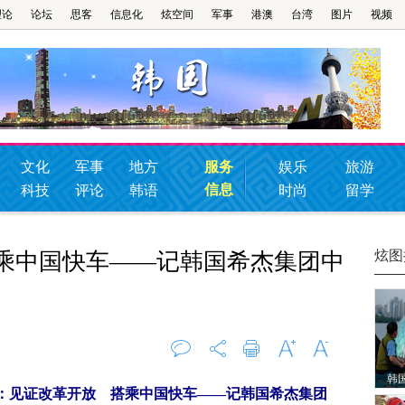
理论
论坛
思客
信息化
炫空间
军事
港澳
台湾
图片
视频
文化
军事
地方
服务
娱乐
旅游
信息
科技
评论
韩语
时尚
留学
炫图
搭乘中国快车——记韩国希杰集团中
韩
评论
0
打印
字大
字小
：见证改革开放 搭乘中国快车——记韩国希杰集团