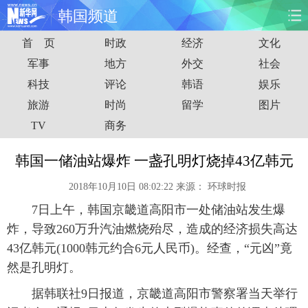
韩国频道
首 页
时政
经济
文化
首页
时政
国际
财经
军事
地方
外交
社会
科技
评论
韩语
娱乐
娱乐
体育
人事
教育
旅游
时尚
留学
图片
时尚
思客
地方
法治
TV
商务
港澳
台湾
华人
汽车
韩国一储油站爆炸 一盏孔明灯烧掉43亿韩元
2018年10月10日 08:02:22
来源：
环球时报
科技
能源
房产
公司
7日上午，韩国京畿道高阳市一处储油站发生爆
图片
视频
彩票
食品
炸，导致260万升汽油燃烧殆尽，造成的经济损失高达
43亿韩元(1000韩元约合6元人民币)。经查，“元凶”竟
旅游
健康
信息化
数据
然是孔明灯。
据韩联社9日报道，京畿道高阳市警察署当天举行
金融
公益
军事
无人机