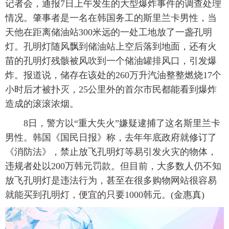
记者会，通报7日上午发生的大型爆炸事件的调查处理
富媒体
摄影
新华广播
情况。肇事者是一名在韩国务工的斯里兰卡男性，当
天他在距离储油站300米远的一处工地放了一盏孔明
新华电视中文
新华电视英文
返回PC
灯。孔明灯随风飘到储油站上空后落到地面，还有火
苗的孔明灯残骸被风吹到一个储油罐排风口，引发爆
炸。报道说，储存在该处的260万升汽油整整燃烧17个
小时后才被扑灭，25公里外的首尔市民都能看到爆炸
造成的滚滚浓烟。
8日，警方以“重大失火”嫌疑逮捕了这名斯里兰卡
男性。韩国《国民日报》称，去年年底政府就修订了
《消防法》，禁止放飞孔明灯等易引发火灾的物体，
违规者处以200万韩元罚款。但目前，大多数人仍不知
放飞孔明灯是违法行为，甚至在很多购物网站很容易
就能买到孔明灯，便宜的只要1000韩元。(金惠真)