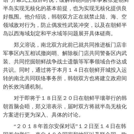
话”开幕式上致辞时说，缓解韩朝间的军事紧张是朝鲜
半岛实现无核化的基本前提，也为实现无核化提供良
好氛围。他介绍说，韩朝双方正在就禁止陆、海、空
领域敌对行为，防止偶发性武装冲突，以及在朝鲜半
岛以西海域划定和平水域等问题展开具体磋商。
郑义溶说，南北双方此前已就共同推进板门店非
军事区内互相试撤岗哨、解除板门店共同警备区内武
装、共同挖掘朝鲜战争战士遗骸等军事领域合作达成
共识。同时，通过将于本月１４日在朝鲜开城投入运
转的南北共同联络事务所，韩朝双方也将建立政府间
的长效沟通机制。
对于即将于１８日至２０日在朝鲜平壤举行的韩
朝首脑会晤，郑义溶表示，届时双方将就半岛无核化
方案进行更为深入、具体的讨论。
“２０１８年首尔安保对话”１２日至１４日在韩