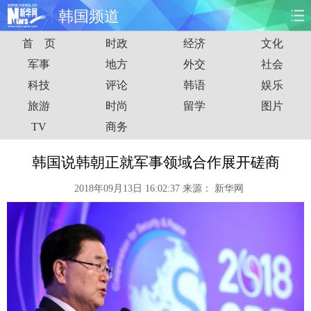
韩国频道
首 页
时政
经济
文化
首页
时政
国际
财经
军事
地方
外交
社会
科技
评论
韩语
娱乐
娱乐
体育
人事
教育
旅游
时尚
留学
图片
时尚
思客
地方
法治
TV
商务
港澳
台湾
华人
汽车
韩国说韩朝正就军事领域合作展开磋商
2018年09月13日 16:02:37
来源：
新华网
科技
能源
房产
公司
图片
视频
彩票
食品
旅游
健康
信息化
数据
金融
公益
军事
无人机