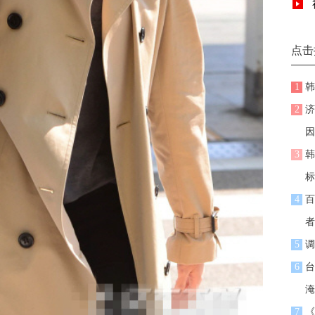
点击
1
韩
2
济
因
3
韩
标
4
百
者
5
调
6
台
淹
7
《