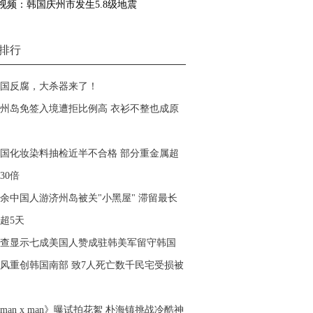
视频：韩国庆州市发生5.8级地震
排行
国反腐，大杀器来了！
州岛免签入境遭拒比例高 衣衫不整也成原
国化妆染料抽检近半不合格 部分重金属超
30倍
余中国人游济州岛被关"小黑屋" 滞留最长
超5天
查显示七成美国人赞成驻韩美军留守韩国
风重创韩国南部 致7人死亡数千民宅受损被
man x man》曝试拍花絮 朴海镇挑战冷酷神