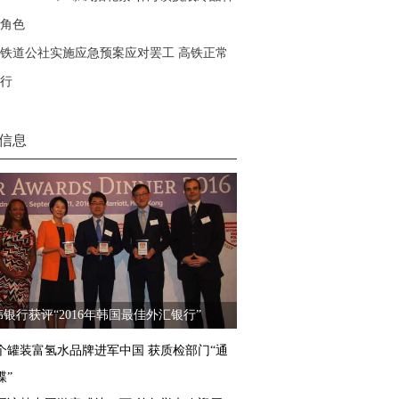
角色
铁道公社实施应急预案应对罢工 高铁正常
行
信息
银行获评“2016年韩国最佳外汇银行”
个罐装富氢水品牌进军中国 获质检部门“通
牒”