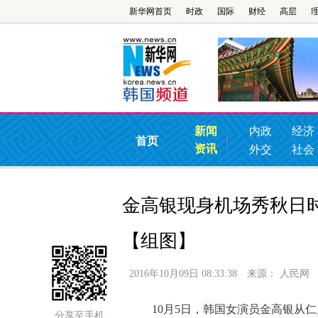
新华网首页
时政
国际
财经
高层
新闻
内政
经济
首页
资讯
外交
社会
金高银现身机场秀秋日
【组图】
2016年10月09日 08:33:38
来源：
人民网
10月5日，韩国女演员金高银从仁
分享至手机