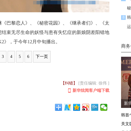
秘
8
韩
《巴黎恋人》、《秘密花园》、《继承者们》、《太
运
想结束无尽生命的妖怪与患有失忆症的新娘阴差阳错地
K2》，于今年12月中旬播出。
商务
3
4
5
6
下一页
【纠错】
[责任编辑: 徐伟 ]
新华炫闻客户端下载
新韩
韩首
关文