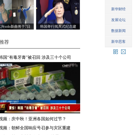
角色
兴solo新曲将于7日
韩国举行阅兵式纪念建
在中韩同步公开
军节 朴槿惠检阅部队
推荐
韩国“有毒牙膏”被召回 涉及三十个公司
视频：庆中秋！亚洲各国如何过节？
视频：朝鲜全国响应号召参与灾区重建