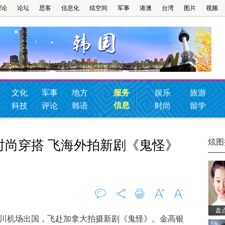
理论
论坛
思客
信息化
炫空间
军事
港澳
台湾
图片
视频
文化
军事
地方
服务
娱乐
旅游
信息
科技
评论
韩语
时尚
留学
炫图
时尚穿搭 飞海外拍新剧《鬼怪》
盘
评论
0
打印
字大
字小
川机场出国，飞赴加拿大拍摄新剧《鬼怪》。金高银