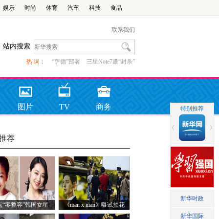
娱乐
时尚
体育
汽车
科技
食品
联系我们
站内搜索
热 词：
“萨德”部署
三星Note7遭“封杀”
图片
TV
商务
推荐
点“零整容”韩国女星
《man x man》曝试拍花
絮 朴海镇挑战冷酷神秘