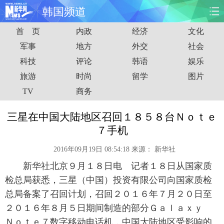
韩国频道
首 页
内政
经济
文化
首页
时政
国际
财经
军事
地方
外交
社会
科技
评论
韩语
娱乐
娱乐
体育
人事
教育
旅游
时尚
留学
图片
时尚
思客
地方
法治
TV
商务
港澳
台湾
华人
汽车
三星在中国大陆地区召回１８５８台Ｎｏｔｅ
７手机
科技
能源
房产
公司
2016年09月19日 08:54:18
来源：
新华社
图片
视频
彩票
食品
新华社北京９月１８日电 记者１８日从国家质
检总局获悉，三星（中国）投资有限公司向国家质检
旅游
健康
信息化
数据
总局备案了召回计划，召回２０１６年７月２０日至
２０１６年８月５日期间制造的部分Ｇａｌａｘｙ
金融
公益
军事
无人机
Ｎｏｔｅ７数字移动电话机，中国大陆地区受影响的