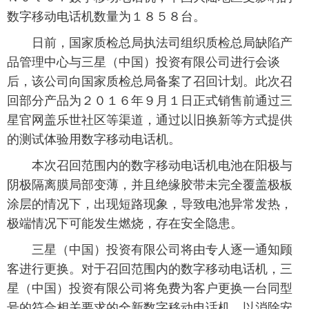
数字移动电话机数量为１８５８台。
富媒体
摄影
新华广播
日前，国家质检总局执法司组织质检总局缺陷产
新华电视中文
新华电视英文
返回PC
品管理中心与三星（中国）投资有限公司进行会谈
后，该公司向国家质检总局备案了召回计划。此次召
回部分产品为２０１６年９月１日正式销售前通过三
星官网盖乐世社区等渠道，通过以旧换新等方式提供
的测试体验用数字移动电话机。
本次召回范围内的数字移动电话机电池在阳极与
阴极隔离膜局部变薄，并且绝缘胶带未完全覆盖极板
涂层的情况下，出现短路现象，导致电池异常发热，
极端情况下可能发生燃烧，存在安全隐患。
三星（中国）投资有限公司将由专人逐一通知顾
客进行更换。对于召回范围内的数字移动电话机，三
星（中国）投资有限公司将免费为客户更换一台同型
号的符合相关要求的全新数字移动电话机，以消除安