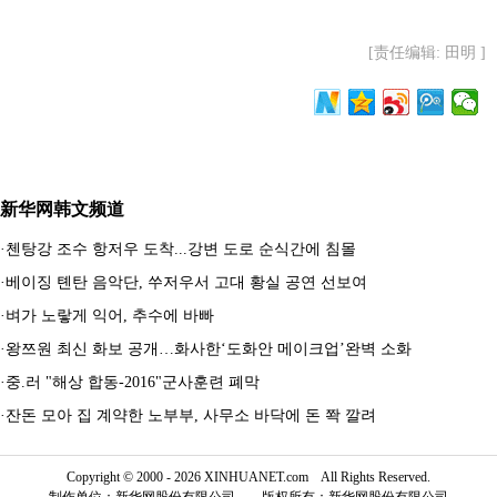
[责任编辑: 田明 ]
新华网韩文频道
·
첸탕강 조수 항저우 도착...강변 도로 순식간에 침몰
·
베이징 톈탄 음악단, 쑤저우서 고대 황실 공연 선보여
·
벼가 노랗게 익어, 추수에 바빠
·
왕쯔원 최신 화보 공개…화사한‘도화안 메이크업’완벽 소화
·
중.러 "해상 합동-2016"군사훈련 폐막
·
잔돈 모아 집 계약한 노부부, 사무소 바닥에 돈 쫙 깔려
Copyright © 2000 - 2026 XINHUANET.com All Rights Reserved.