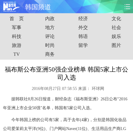
韩国频道
首 页
内政
经济
文化
首页
时政
国际
财经
军事
地方
外交
社会
科技
评论
韩语
娱乐
娱乐
体育
人事
教育
旅游
时尚
留学
图片
时尚
思客
地方
法治
TV
商务
港澳
台湾
华人
汽车
福布斯公布亚洲50强企业榜单 韩国5家上市公
司入选
科技
能源
房产
公司
2016年08月27日 07:58:55
来源：
环球网
图片
视频
彩票
食品
据韩联社8月26日报道，财经杂志《福布斯亚洲》26日公布“2016
年亚洲上市企业50强”名单，韩国有5家公司入选。
旅游
健康
信息化
数据
今年韩国上榜的公司有5家，高于去年(4家)，分别是韩国化妆品
金融
公益
军事
无人机
公司爱茉莉太平洋(9位)、门户网站Naver(11位)、生活用品生产商LG