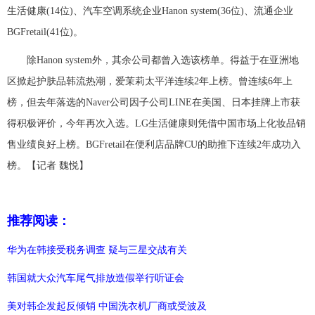
生活健康(14位)、汽车空调系统企业Hanon system(36位)、流通企业
富媒体
摄影
新华广播
BGFretail(41位)。
新华电视中文
新华电视英文
返回PC
除Hanon system外，其余公司都曾入选该榜单。得益于在亚洲地
区掀起护肤品韩流热潮，爱茉莉太平洋连续2年上榜。曾连续6年上
榜，但去年落选的Naver公司因子公司LINE在美国、日本挂牌上市获
得积极评价，今年再次入选。LG生活健康则凭借中国市场上化妆品销
售业绩良好上榜。BGFretail在便利店品牌CU的助推下连续2年成功入
榜。【记者 魏悦】
推荐阅读：
华为在韩接受税务调查 疑与三星交战有关
韩国就大众汽车尾气排放造假举行听证会
美对韩企发起反倾销 中国洗衣机厂商或受波及