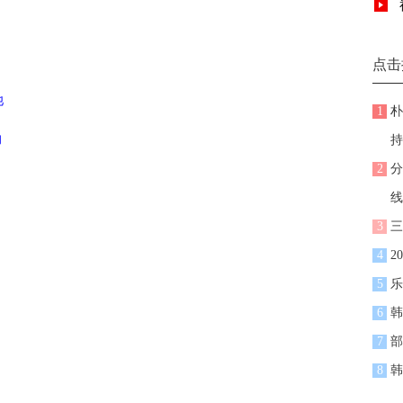
点击
池
1
朴
响
持
2
分
线
3
三
4
2
5
乐
6
韩
7
部
8
韩