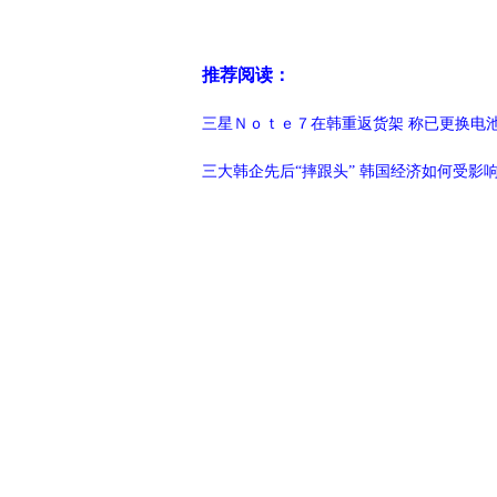
推荐阅读：
三星Ｎｏｔｅ７在韩重返货架 称已更换电
三大韩企先后“摔跟头” 韩国经济如何受影