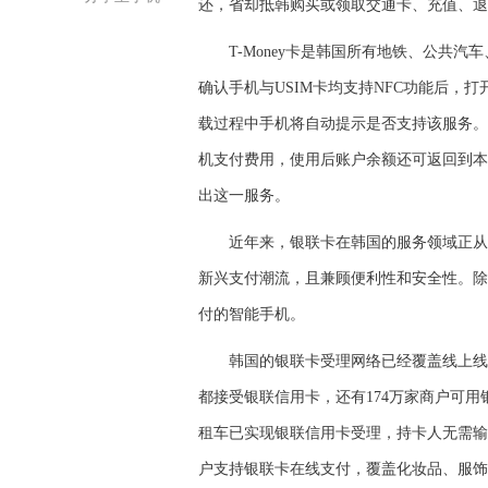
还，省却抵韩购买或领取交通卡、充值、退
T-Money卡是韩国所有地铁、公共汽
确认手机与USIM卡均支持NFC功能后，打开
载过程中手机将自动提示是否支持该服务。然
机支付费用，使用后账户余额还可返回到本
出这一服务。
近年来，银联卡在韩国的服务领域正从传
新兴支付潮流，且兼顾便利性和安全性。除了
付的智能手机。
韩国的银联卡受理网络已经覆盖线上线下
都接受银联信用卡，还有174万家商户可
租车已实现银联信用卡受理，持卡人无需输
户支持银联卡在线支付，覆盖化妆品、服饰