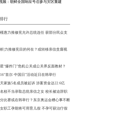
视频：朝鲜全国响应号召参与灾区重建
排行
槿惠力推修宪允许总统连任 获部分民众支
析|力推修宪目的何在？或转移亲信贪腐视
星“爆炸门”危机公关成公关界反面教材？
016“首尔·中国日”活动近日在韩举行
天家族5名成员被起诉 涉案资金达22.6亿
名校不当录取总统亲信之女 校长被迫辞职
分比赛或在韩举行？东京奥运会糟心事不断
女职工孕期将可用育儿假 不孕可获治疗假