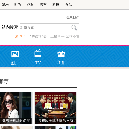
娱乐
时尚
体育
汽车
科技
食品
联系我们
站内搜索
热 词：
“萨德”部署
三星Note7全球停售
图片
TV
商务
推荐
ssica郑秀妍机场时尚穿
围棋应氏杯决赛第三局
搭