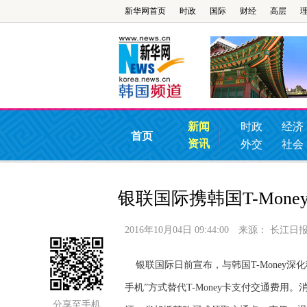
新华网首页
时政
国际
财经
高层
新闻
时政
经济
首页
资讯
外交
社会
银联国际携韩国T-Mon
2016年10月04日 09:44:00
来源：
长江日
银联国际日前宣布，与韩国T-Money深
手机”方式替代T-Money卡支付交通费用
分享至手机