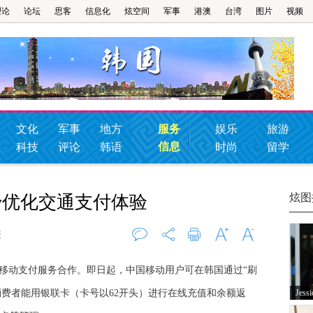
理论
论坛
思客
信息化
炫空间
军事
港澳
台湾
图片
视频
文化
军事
地方
服务
娱乐
旅游
信息
科技
评论
韩语
时尚
留学
炫图
ey优化交通支付体验
报
评论
0
打印
字大
字小
化移动支付服务合作。即日起，中国移动用户可在韩国通过“刷
。消费者能用银联卡（卡号以62开头）进行在线充值和余额返
Je