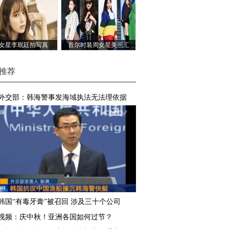
女星李珉廷拍写真
首尔时装周女星美照汇
总
推荐
外交部：韩海警事发海域执法无法理依据
韩国“有毒牙膏”被召回 涉及三十个公司
视频：庆中秋！亚洲各国如何过节？