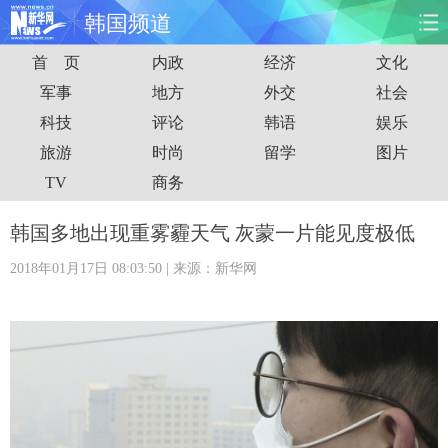
韩国频道
首 页
内政
经济
文化
首页
时政
国际
财经
军事
地方
外交
社会
科技
评论
韩语
娱乐
娱乐
体育
人事
教育
旅游
时尚
留学
图片
时尚
思客
地方
法治
TV
商务
港澳
台湾
华人
汽车
韩国多地出现重雾霾天气 灰蒙一片能见度极低
2018年01月17日 08:03:50
| 来源：新华网
科技
能源
房产
公司
图片
视频
彩票
食品
旅游
健康
信息化
数据
金融
公益
军事
无人机