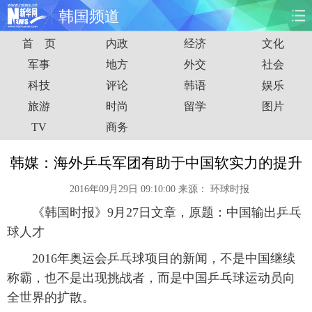
韩国频道
首 页
内政
经济
文化
首页
时政
国际
财经
军事
地方
外交
社会
科技
评论
韩语
娱乐
娱乐
体育
人事
教育
旅游
时尚
留学
图片
时尚
思客
地方
法治
TV
商务
港澳
台湾
华人
汽车
韩媒：海外乒乓军团有助于中国软实力的提升
2016年09月29日 09:10:00
来源：
环球时报
科技
能源
房产
公司
《韩国时报》9月27日文章，原题：中国输出乒乓
图片
视频
彩票
食品
球人才
2016年奥运会乒乓球项目的新闻，不是中国继续
旅游
健康
信息化
数据
称霸，也不是出现挑战者，而是中国乒乓球运动员向
全世界的扩散。
金融
公益
军事
无人机