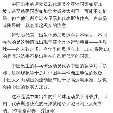
中国出生的运动员若代表某个亚洲国家如新加
富媒体
摄影
新华广播
坡，甚至移民国家如加拿大或澳大利亚，可能不会抢
眼。但当他们所穿球衣显示其代表斯洛伐克、卢森堡
新华电视中文
新华电视英文
返回PC
或刚果时，就会引起观众的注意。
运动员代表非出生地参加奥运会并不罕见。不同
寻常的是这种情况出现于某个具体运动项目——乒乓
球——的人数之多。今年里约奥运会上，31%(将近1/3)
的乒乓球选手不是出生在自己所代表的国家。
中国出生的乒乓球运动员代表中国的竞争对手参
赛，这种现象等于是对中国乒乓球霸主地位的致敬。
中国人才向别国的流动应有助于提高运动水准。这也
会给中国的软实力加分。
这不是说中国出生的乒乓球运动员不可战胜。比
如，代表斯洛伐克的汪洋就输给了尼日利亚人阿鲁
纳。(作者秦家骢，乔恒译)