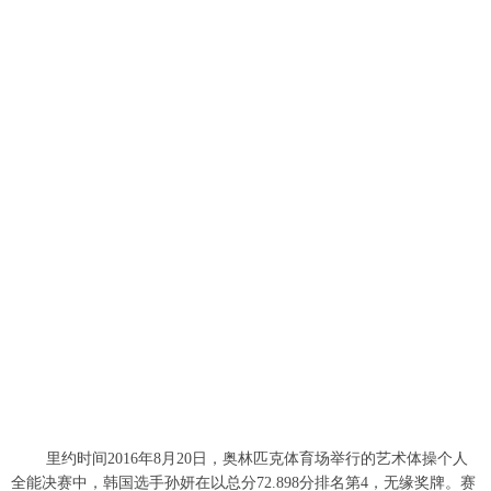
富媒体
摄影
新华广播
新华电视中文
新华电视英文
返回PC
里约时间2016年8月20日，奥林匹克体育场举行的艺术体操个人
全能决赛中，韩国选手孙妍在以总分72.898分排名第4，无缘奖牌。赛