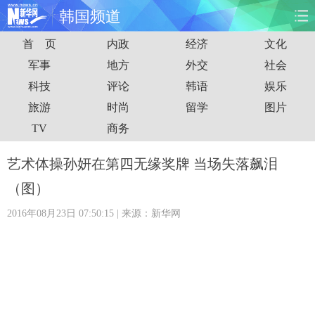
韩国频道
首 页
内政
经济
文化
首页
时政
国际
财经
军事
地方
外交
社会
科技
评论
韩语
娱乐
娱乐
体育
人事
教育
旅游
时尚
留学
图片
时尚
思客
地方
法治
TV
商务
港澳
台湾
华人
汽车
艺术体操孙妍在第四无缘奖牌 当场失落飙泪
（图）
科技
能源
房产
公司
2016年08月23日 07:50:15
| 来源：新华网
图片
视频
彩票
食品
旅游
健康
信息化
数据
金融
公益
军事
无人机