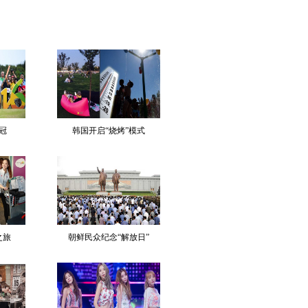
冠
韩国开启“烧烤”模式
之旅
朝鲜民众纪念“解放日”