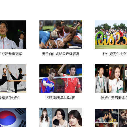
手夺跆拳道冠军
男子自由式86公斤级赛况
朴仁妃高尔夫夺
操精灵”孙妍在
羽毛球男单1/4决赛
孙妍在开启奥运