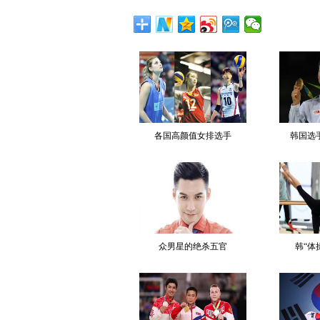
各国高颜值女排选手
韩国选
众男星的绝杀五官
韩“体