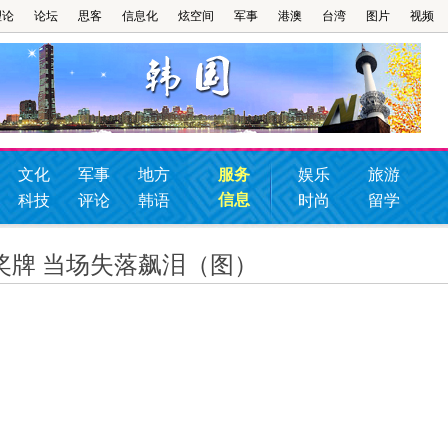
理论
论坛
思客
信息化
炫空间
军事
港澳
台湾
图片
视频
文化
军事
地方
服务
娱乐
旅游
信息
科技
评论
韩语
时尚
留学
奖牌 当场失落飙泪（图）