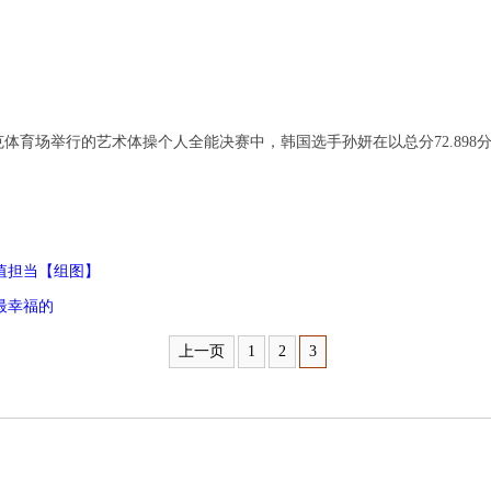
克体育场举行的艺术体操个人全能决赛中，韩国选手孙妍在以总分72.898
值担当【组图】
最幸福的
上一页
1
2
3