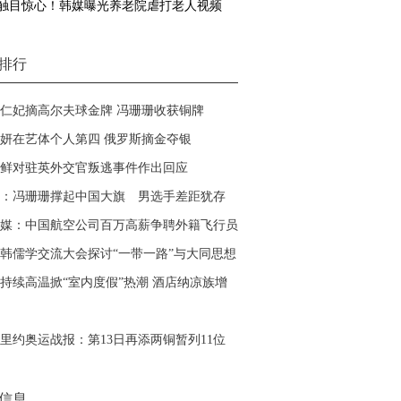
触目惊心！韩媒曝光养老院虐打老人视频
排行
仁妃摘高尔夫球金牌 冯珊珊收获铜牌
妍在艺体个人第四 俄罗斯摘金夺银
鲜对驻英外交官叛逃事件作出回应
：冯珊珊撑起中国大旗 男选手差距犹存
媒：中国航空公司百万高薪争聘外籍飞行员
韩儒学交流大会探讨“一带一路”与大同思想
持续高温掀“室内度假”热潮 酒店纳凉族增
里约奥运战报：第13日再添两铜暂列11位
信息