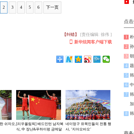
2
3
4
5
6
下一页
点击
【纠错】
[责任编辑: 徐伟 ]
1
朴
新华炫闻客户端下载
2
孙
3
朝
4
题
5
韩
6
中
7
韩
加
8
韩
한 쉬자오,
[리우올림픽] 배드민턴 남자복
네이멍구 유목민들의 전통 행
식, 中 장난&푸하이펑 금메달
사, ‘지아오바오’
商务