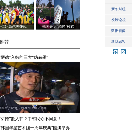
朴仁妃高尔夫夺冠
韩国开启“烧烤”模式
推荐
“萨德”入韩的三大“伪命题”
“萨德”欲入韩？中韩民众不同意！
“韩国华星艺术团一周年庆典”圆满举办