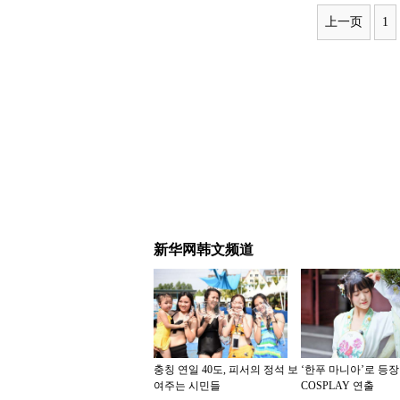
上一页
1
新华网韩文频道
충칭 연일 40도, 피서의 정석 보
‘한푸 마니아’로 등장
여주는 시민들
COSPLAY 연출