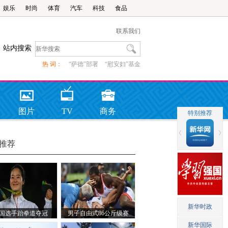
娱乐
时尚
体育
汽车
科技
食品
联系我们
站内搜索
热 词：
“萨德”部署
“慰安妇”基金
图片
TV
商务
推荐
国选手跆拳道夺冠
男子自由式86公斤级赛
况