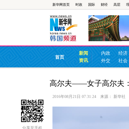
新华网首页
时政
国际
财经
高层
新闻
内政
经济
首页
资讯
外交
社会
高尔夫——女子高尔夫
2016年08月21日 07:31:24
来源：
新华社
分享至手机