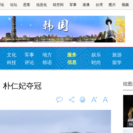
理论
论坛
思客
信息化
炫空间
军事
港澳
台湾
图片
视频
文化
军事
地方
服务
娱乐
旅游
信息
科技
评论
韩语
时尚
留学
炫图
：朴仁妃夺冠
评论
0
打印
字大
字小
韩