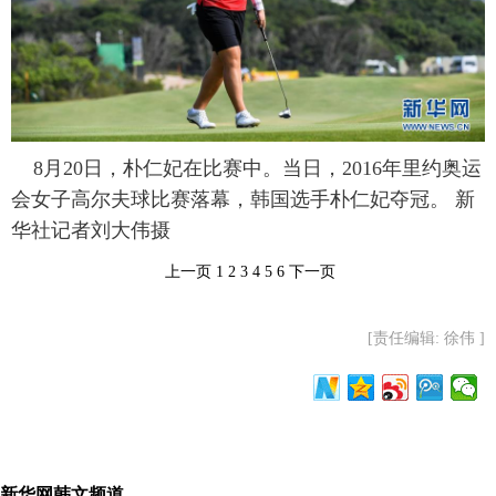
富媒体
摄影
新华广播
新华电视中文
新华电视英文
返回PC
8月20日，朴仁妃在比赛中。当日，2016年里约奥运
会女子高尔夫球比赛落幕，韩国选手朴仁妃夺冠。 新
华社记者刘大伟摄
上一页
1
2
3
4
5
6
下一页
[责任编辑: 徐伟 ]
新华网韩文频道