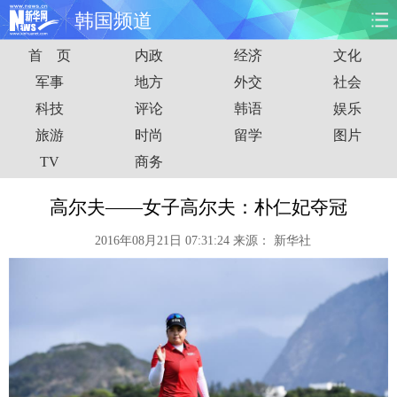
韩国频道
首 页
内政
经济
文化
首页
时政
国际
财经
军事
地方
外交
社会
科技
评论
韩语
娱乐
娱乐
体育
人事
教育
旅游
时尚
留学
图片
时尚
思客
地方
法治
TV
商务
港澳
台湾
华人
汽车
高尔夫——女子高尔夫：朴仁妃夺冠
2016年08月21日 07:31:24
来源：
新华社
科技
能源
房产
公司
图片
视频
彩票
食品
旅游
健康
信息化
数据
金融
公益
军事
无人机