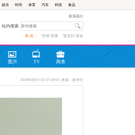
娱乐
时尚
体育
汽车
科技
食品
联系我们
站内搜索
热 词：
“萨德”部署
“慰安妇”基金
图片
TV
商务
2016年08月11日 07:49:03
| 来源：新华社