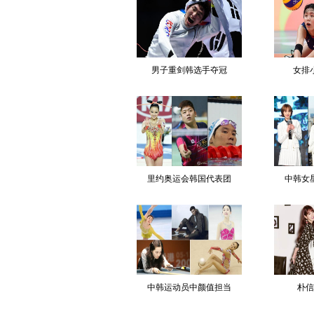
男子重剑韩选手夺冠
女排
里约奥运会韩国代表团
中韩女
中韩运动员中颜值担当
朴信