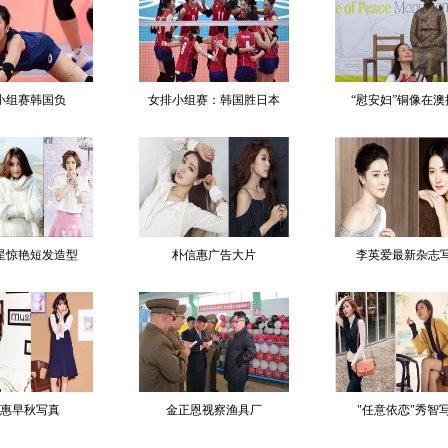
小组赛韩国负
女排小组赛：韩国胜日本
“慰安妇”铜像在澳
星惊艳短发造型
朴信惠广告大片
李英爱最新杂志
惠早秋写真
金正恩视察渔具厂
"任意依恋"秀智