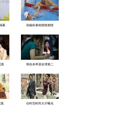
揭幕
孙杨朴泰桓惺惺相惜
写真
韩自杀率居全球第二
写真
任时完时尚大片曝光