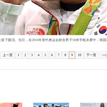
下眼泪。当日，在2016年里约奥运会射击男子50米手枪决赛中，韩国选
上一页
1
2
3
4
5
6
7
8
9
10
下一页
>>|