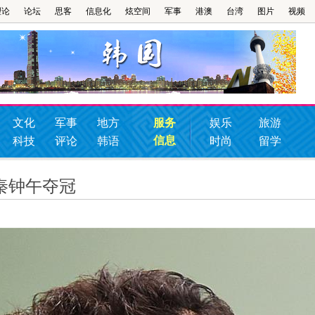
理论
论坛
思客
信息化
炫空间
军事
港澳
台湾
图片
视频
文化
军事
地方
服务
娱乐
旅游
信息
科技
评论
韩语
时尚
留学
秦钟午夺冠