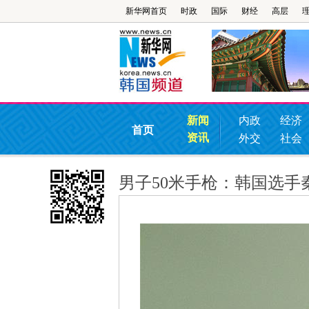
新华网首页
时政
国际
财经
高层
新闻
内政
经济
首页
资讯
外交
社会
男子50米手枪：韩国选手