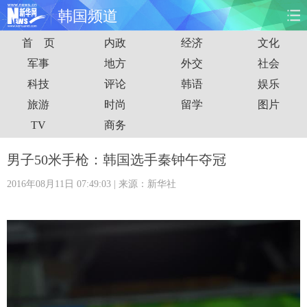
韩国频道
首 页
内政
经济
文化
首页
时政
国际
财经
军事
地方
外交
社会
科技
评论
韩语
娱乐
娱乐
体育
人事
教育
旅游
时尚
留学
图片
时尚
思客
地方
法治
TV
商务
港澳
台湾
华人
汽车
男子50米手枪：韩国选手秦钟午夺冠
2016年08月11日 07:49:03
| 来源：新华社
科技
能源
房产
公司
图片
视频
彩票
食品
旅游
健康
信息化
数据
金融
公益
军事
无人机