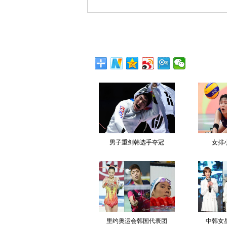
男子重剑韩选手夺冠
女排
里约奥运会韩国代表团
中韩女