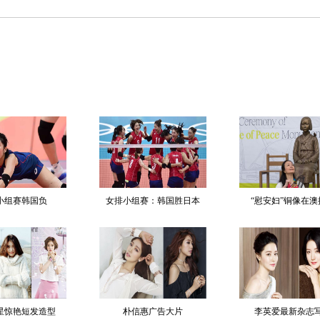
小组赛韩国负
女排小组赛：韩国胜日本
“慰安妇”铜像在澳
星惊艳短发造型
朴信惠广告大片
李英爱最新杂志