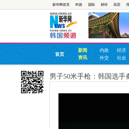
新华网首页
时政
国际
财经
高层
新闻
内政
经济
首页
资讯
外交
社会
男子50米手枪：韩国选手