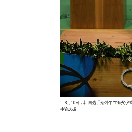
8月10日，韩国选手秦钟午在颁奖仪式上
韩瑜庆摄