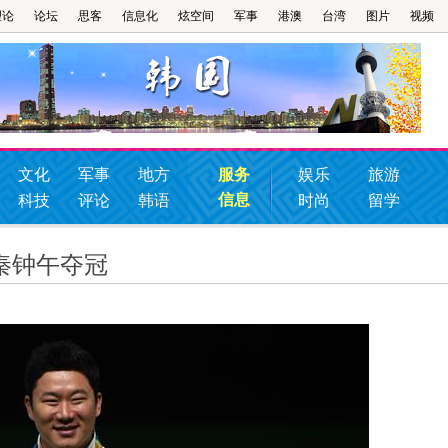
理论
论坛
思客
信息化
炫空间
军事
港澳
台湾
图片
视频
文化
军事
地方
服务
娱乐
旅游
信息
科技
评论
韩语
时尚
留学
秦钟午夺冠