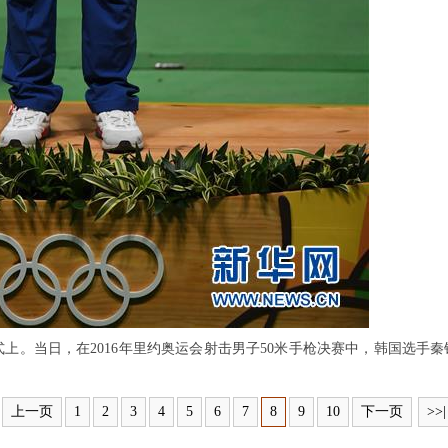
。当日，在2016年里约奥运会射击男子50米手枪决赛中，韩国选手秦钟
上一页
1
2
3
4
5
6
7
8
9
10
下一页
>>|