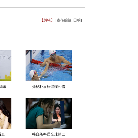
【纠错】
[责任编辑: 田明]
揭幕
孙杨朴泰桓惺惺相惜
写真
韩自杀率居全球第二