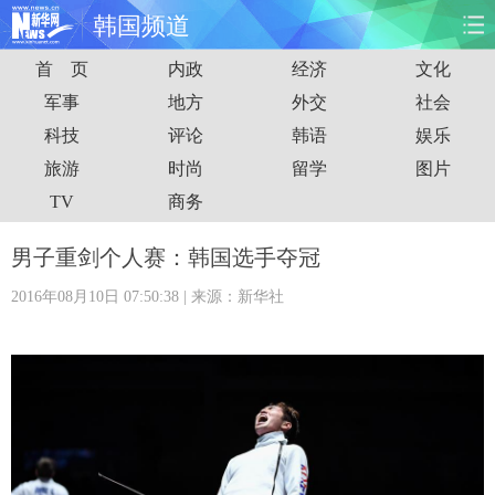
韩国频道
首 页
内政
经济
文化
首页
时政
国际
财经
军事
地方
外交
社会
科技
评论
韩语
娱乐
娱乐
体育
人事
教育
旅游
时尚
留学
图片
时尚
思客
地方
法治
TV
商务
港澳
台湾
华人
汽车
男子重剑个人赛：韩国选手夺冠
2016年08月10日 07:50:38
| 来源：新华社
科技
能源
房产
公司
图片
视频
彩票
食品
旅游
健康
信息化
数据
金融
公益
军事
无人机