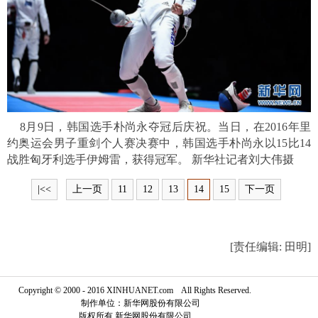
富媒体
摄影
新华广播
新华电视中文
新华电视英文
返回PC
8月9日，韩国选手朴尚永夺冠后庆祝。当日，在2016年里
约奥运会男子重剑个人赛决赛中，韩国选手朴尚永以15比14
战胜匈牙利选手伊姆雷，获得冠军。 新华社记者刘大伟摄
|<<
上一页
11
12
13
14
15
下一页
[责任编辑: 田明]
Copyright © 2000 - 2016 XINHUANET.com All Rights Reserved.
制作单位：新华网股份有限公司
版权所有 新华网股份有限公司