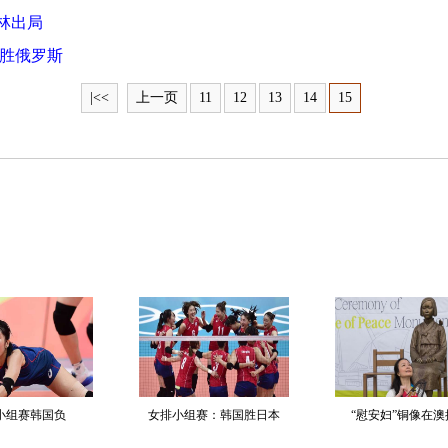
林出局
战胜俄罗斯
|<<
上一页
11
12
13
14
15
小组赛韩国负
女排小组赛：韩国胜日本
“慰安妇”铜像在澳