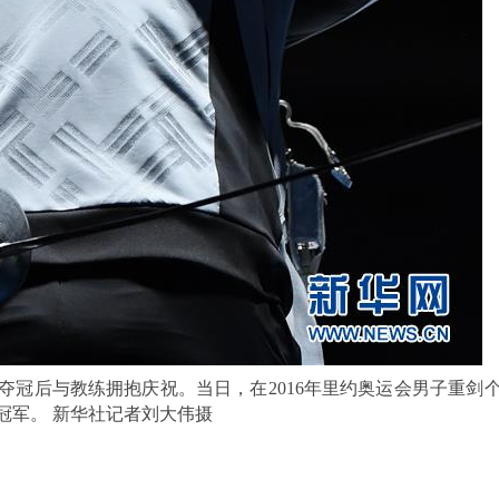
夺冠后与教练拥抱庆祝。当日，在2016年里约奥运会男子重剑个
冠军。 新华社记者刘大伟摄