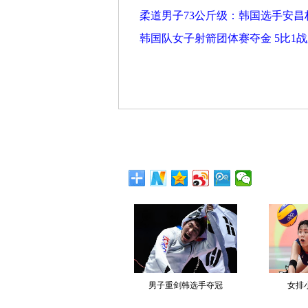
柔道男子73公斤级：韩国选手安昌
韩国队女子射箭团体赛夺金 5比1
男子重剑韩选手夺冠
女排