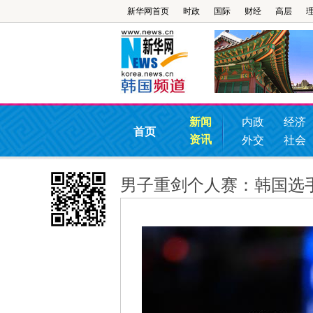
新华网首页
时政
国际
财经
高层
新闻
内政
经济
首页
资讯
外交
社会
男子重剑个人赛：韩国选