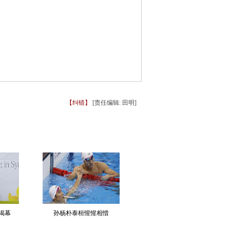
【纠错】
[责任编辑: 田明]
揭幕
孙杨朴泰桓惺惺相惜