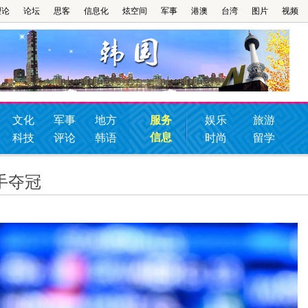
理论
论坛
思客
信息化
炫空间
军事
港澳
台湾
图片
视频
文化
军事
地方
服务
娱乐
旅游
信息
科技
评论
韩语
时尚
留学
手夺冠