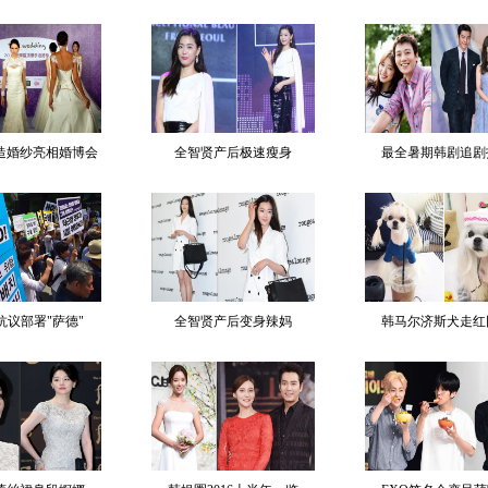
造婚纱亮相婚博会
全智贤产后极速瘦身
最全暑期韩剧追剧
抗议部署"萨德"
全智贤产后变身辣妈
韩马尔济斯犬走红