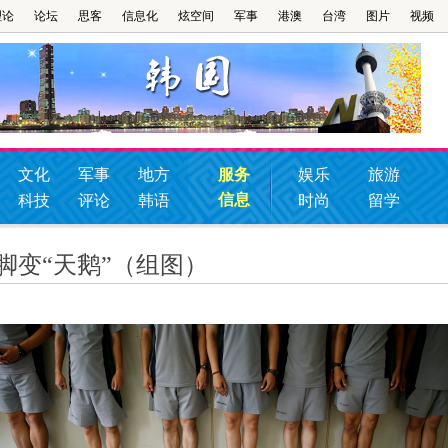
理论
论坛
思客
信息化
炫空间
军事
港澳
台湾
图片
视频
文化
军事
地方
服务
娱乐
旅游
信息
科技
评论
韩语
时尚
留学
脚变“天鹅”（组图）