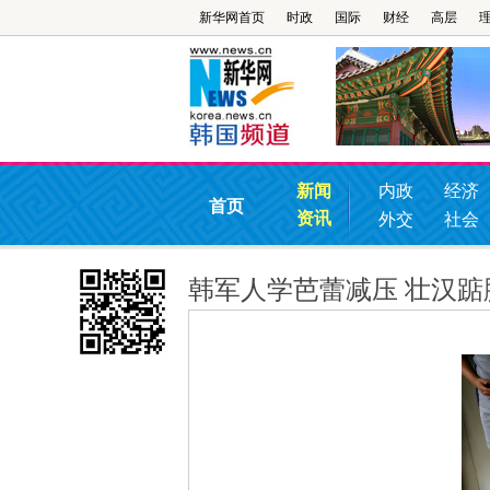
新华网首页
时政
国际
财经
高层
新闻
内政
经济
首页
资讯
外交
社会
韩军人学芭蕾减压 壮汉踮