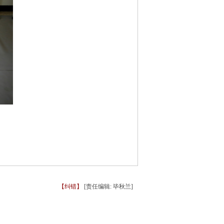
【纠错】
[责任编辑: 毕秋兰]