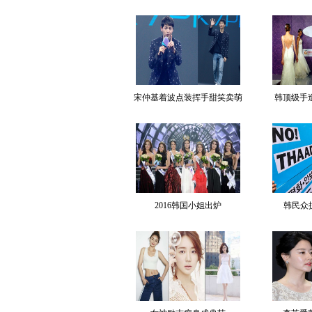
宋仲基着波点装挥手甜笑卖萌
韩顶级手
2016韩国小姐出炉
韩民众