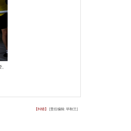
爱。
【纠错】
[责任编辑: 毕秋兰]