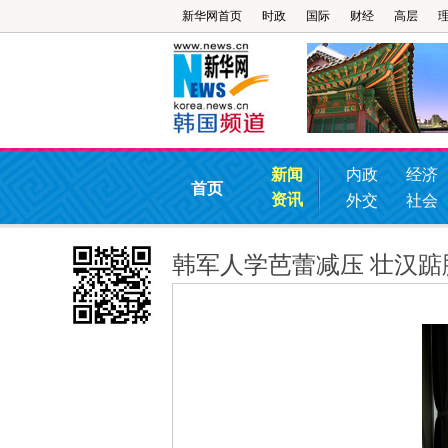
新华网首页
时政
国际
财经
高层
新闻
内政
经济
首页
资讯
外交
社会
韩军人学芭蕾减压 壮汉踮