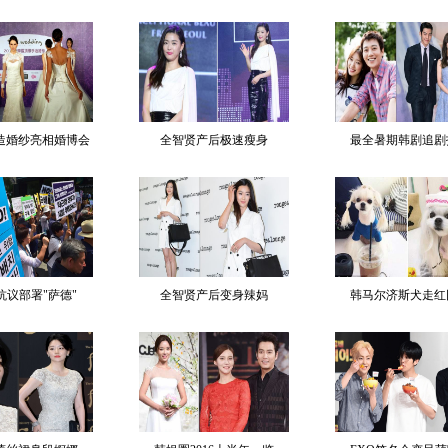
造婚纱亮相婚博会
全智贤产后极速瘦身
最全暑期韩剧追剧
抗议部署"萨德"
全智贤产后变身辣妈
韩马尔济斯犬走红