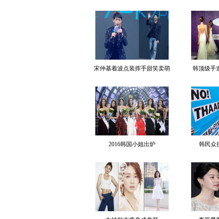
宋仲基着波点装挥手甜笑卖萌
韩顶级手
2016韩国小姐出炉
韩民众