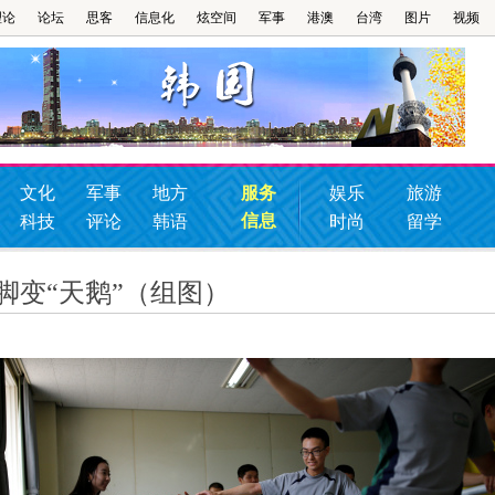
理论
论坛
思客
信息化
炫空间
军事
港澳
台湾
图片
视频
文化
军事
地方
服务
娱乐
旅游
信息
科技
评论
韩语
时尚
留学
脚变“天鹅”（组图）