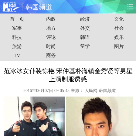
韩国频道
首 页
内政
经济
文化
首页
时政
国际
财经
军事
地方
外交
社会
科技
评论
韩语
娱乐
娱乐
体育
人事
教育
旅游
时尚
留学
图片
时尚
思客
地方
法治
TV
商务
港澳
台湾
华人
汽车
范冰冰女仆装惊艳 宋仲基朴海镇金秀贤等男星
上演制服诱惑
科技
能源
房产
公司
2016年06月07日 09:05:43
来源：
人民网-韩国频道
图片
视频
彩票
食品
旅游
健康
信息化
数据
金融
公益
军事
无人机