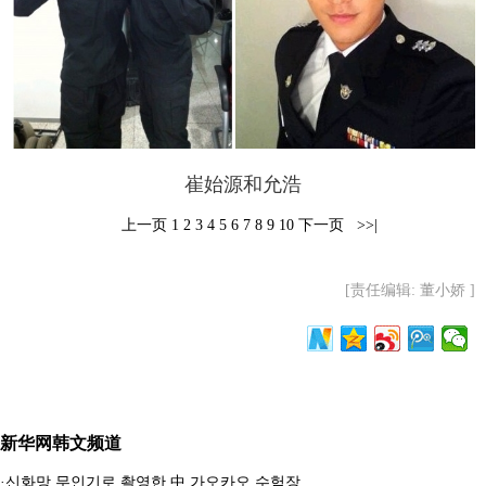
富媒体
摄影
新华广播
新华电视中文
新华电视英文
返回PC
崔始源和允浩
上一页
1
2
3
4
5
6
7
8
9
10
下一页
>>|
[责任编辑: 董小娇 ]
新华网韩文频道
·
신화망 무인기로 촬영한 中 가오카오 수험장