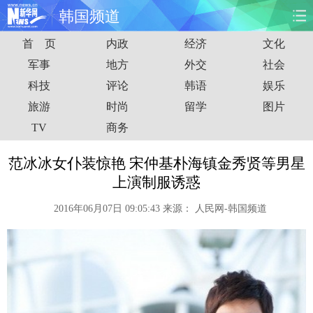
韩国频道
首 页
内政
经济
文化
首页
时政
国际
财经
军事
地方
外交
社会
科技
评论
韩语
娱乐
娱乐
体育
人事
教育
旅游
时尚
留学
图片
时尚
思客
地方
法治
TV
商务
港澳
台湾
华人
汽车
范冰冰女仆装惊艳 宋仲基朴海镇金秀贤等男星
上演制服诱惑
科技
能源
房产
公司
2016年06月07日 09:05:43
来源：
人民网-韩国频道
图片
视频
彩票
食品
旅游
健康
信息化
数据
金融
公益
军事
无人机