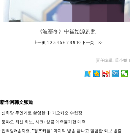
《波塞冬》中崔始源剧照
上一页
1
2
3
4
5
6
7
8
9
10
下一页
>>|
[责任编辑: 董小娇 ]
新华网韩文频道
·
신화망 무인기로 촬영한 中 가오카오 수험장
·
퉁야오 최신 화보, 시크+상큼 예측불가한 매력
·
진백림&송지효, "청즈커플" 마지막 방송 끝나고 달콤한 화보 방출