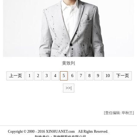
富媒体
摄影
新华广播
新华电视中文
新华电视英文
返回PC
黄致列
上一页
1
2
3
4
5
6
7
8
9
10
下一页
>>|
[责任编辑: 毕秋兰]
Copyright © 2000 - 2016 XINHUANET.com All Rights Reserved.