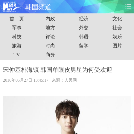
韩国频道
首 页
内政
经济
文化
首页
时政
国际
财经
军事
地方
外交
社会
科技
评论
韩语
娱乐
娱乐
体育
人事
教育
旅游
时尚
留学
图片
时尚
思客
地方
法治
TV
商务
港澳
台湾
华人
汽车
宋仲基朴海镇 韩国单眼皮男星为何受欢迎
2016年05月27日 13:45:17
| 来源：人民网
科技
能源
房产
公司
图片
视频
彩票
食品
旅游
健康
信息化
数据
金融
公益
军事
无人机