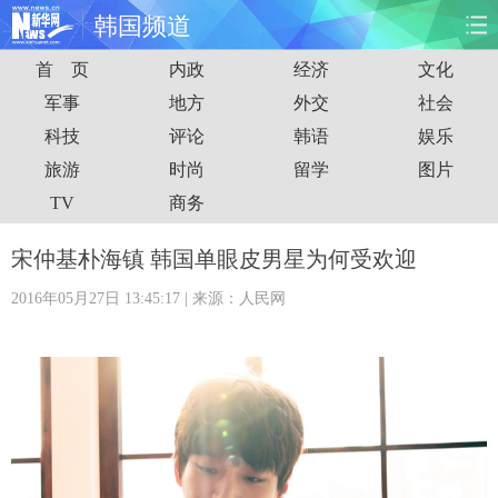
韩国频道
首 页
内政
经济
文化
首页
时政
国际
财经
军事
地方
外交
社会
科技
评论
韩语
娱乐
娱乐
体育
人事
教育
旅游
时尚
留学
图片
时尚
思客
地方
法治
TV
商务
港澳
台湾
华人
汽车
宋仲基朴海镇 韩国单眼皮男星为何受欢迎
2016年05月27日 13:45:17
| 来源：人民网
科技
能源
房产
公司
图片
视频
彩票
食品
旅游
健康
信息化
数据
金融
公益
军事
无人机